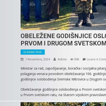
OBELEŽENE GODIŠNJICE OS
PRVOM I DRUGOM SVETSKOM
Gradske Vesti
Leave A Com
1 Novembra, 2024
Admin
596
Ministar za rad, zapošljavanje, boračka i socijalna pit
polaganja venaca povodom obeležavanja 106. godišnjic
godišnjice oslobođenja Sremske Mitrovice u Drugom s
Obeležavanje godišnjice oslobođenja u Prvom svetskom
u Prvom svetskom ratu, na Starom srpskom pravoslavnom