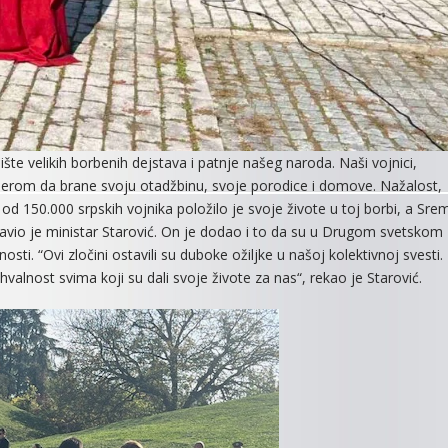
te velikih borbenih dejstava i patnje našeg naroda. Naši vojnici,
namerom da brane svoju otadžbinu, svoje porodice i domove. Nažalost,
e od 150.000 srpskih vojnika položilo je svoje živote u toj borbi, a Sre
avio je ministar Starović. On je dodao i to da su u Drugom svetskom
sti. “Ovi zločini ostavili su duboke ožiljke u našoj kolektivnoj svesti.
alnost svima koji su dali svoje živote za nas“, rekao je Starović.