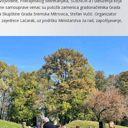
AP Vojvodine, Pokrajinskog sekretarijata, SUBNOR-a i udruženja koja
okalne samouprave venac su položili zamenica gradonačelnika Grada
a Skupštine Grada Sremska Mitrovica, Stefan Vučić. Organizator
jednice Laćarak, uz podršku Ministarstva za rad, zapošljavanje,