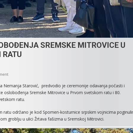
LOBOĐENJA SREMSKE MITROVICE U
 RATU
On
ment
OBELEŽENE
anja Nemanja Starović, predvodio je ceremonije odavanja počasti i
GODIŠNJICE
e oslobođenja Sremske Mitrovice u Prvom svetskom ratu i 80.
OSLOBOĐENJA
vetskom ratu.
SREMSKE
MITROVICE
 ratu održano je kod Spomen-kosturnice srpskim vojnicima poginul
U
 groblju u ulici Žrtava fašizma u Sremskoj Mitrovici.
PRVOM
I
DRUGOM