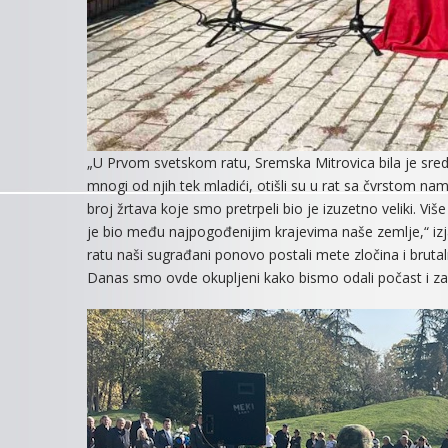
„U Prvom svetskom ratu, Sremska Mitrovica bila je središ
mnogi od njih tek mladići, otišli su u rat sa čvrstom 
broj žrtava koje smo pretrpeli bio je izuzetno veliki. Viš
je bio među najpogođenijim krajevima naše zemlje,“ izj
ratu naši sugrađani ponovo postali mete zločina i brutalno
Danas smo ovde okupljeni kako bismo odali počast i zahv