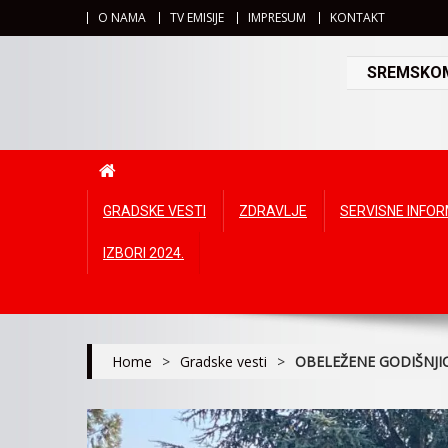
O NAMA
TV EMISIJE
IMPRESUM
KONTAKT
SREMSKOMI
GRADSKE VESTI
ZDRAVLJE
SERVISNE INFO
IZBORI 2024.
Home
>
Gradske vesti
>
OBELEŽENE GODIŠNJI