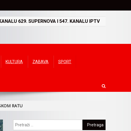
ANALU 629. SUPERNOVA I 547. KANALU IPTV
KULTURA
ZABAVA
SPORT
TSKOM RATU
Pretraga: