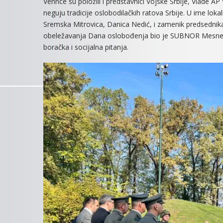
Vennce su položili i predstavnici Vojske Srbije, Vlade 
neguju tradicije oslobodilačkih ratova Srbije. U ime l
Sremska Mitrovica, Danica Nedić, i zamenik predsednik
obeležavanja Dana oslobođenja bio je SUBNOR Mesne za
boračka i socijalna pitanja.