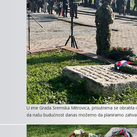
U ime Grada Sremska Mitrovica, prisutnima se obratila 
da našu budućnost danas možemo da planiramo zahvaljuju