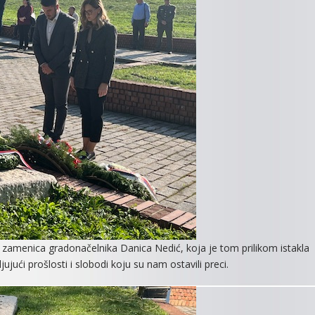
i zamenica gradonačelnika Danica Nedić, koja je tom prilikom istakla
ći prošlosti i slobodi koju su nam ostavili preci.