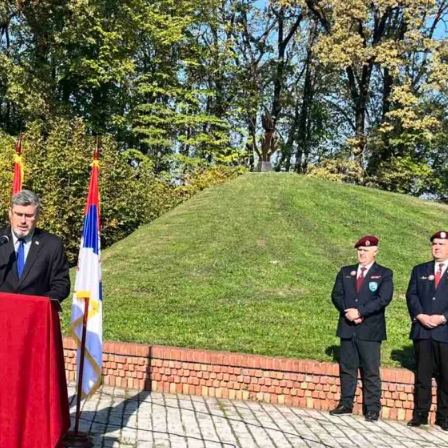
SVETSKOM
RATU