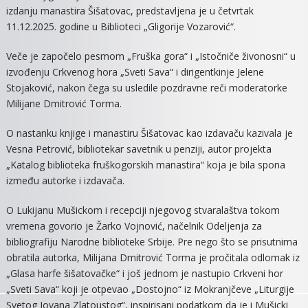
izdanju manastira Šišatovac, predstavljena je u četvrtak
„GLAS
11.12.2025. godine u Biblioteci „Gligorije Vozarović“.
HARFE
ŠIŠATO
Veče je započelo pesmom „Fruška gora“ i „Istočniče živonosni“ u
MIRJAN
izvođenju Crkvenog hora „Sveti Sava“ i dirigentkinje Jelene
D.
Stojaković, nakon čega su usledile pozdravne reči moderatorke
STEFA
Milijane Dmitrović Torma.
O nastanku knjige i manastiru Šišatovac kao izdavaču kazivala je
Vesna Petrović, bibliotekar savetnik u penziji, autor projekta
„Katalog biblioteka fruškogorskih manastira“ koja je bila spona
između autorke i izdavača.
O Lukijanu Mušickom i recepciji njegovog stvaralaštva tokom
vremena govorio je Žarko Vojnović, načelnik Odeljenja za
bibliografiju Narodne biblioteke Srbije. Pre nego što se prisutnima
obratila autorka, Milijana Dmitrović Torma je pročitala odlomak iz
„Glasa harfe šišatovačke“ i još jednom je nastupio Crkveni hor
„Sveti Sava“ koji je otpevao „Dostojno“ iz Mokranjčeve „Liturgije
Svetog Jovana Zlatoustog“, inspirisani podatkom da je i Mušicki