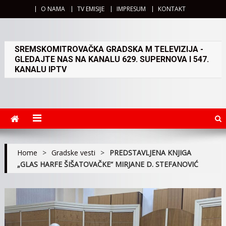
O NAMA
TV EMISIJE
IMPRESUM
KONTAKT
SREMSKOMITROVAČKA GRADSKA M TELEVIZIJA -
GLEDAJTE NAS NA KANALU 629. SUPERNOVA I 547.
KANALU IPTV
Home
>
Gradske vesti
>
PREDSTAVLJENA KNJIGA
„GLAS HARFE ŠIŠATOVAČKE“ MIRJANE D. STEFANOVIĆ