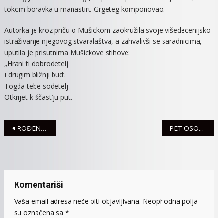
tokom boravka u manastiru Grgeteg komponovao.
Autorka je kroz priču o Mušickom zaokružila svoje višedecenijsko
istraživanje njegovog stvaralaštva, a zahvalivši se saradnicima,
uputila je prisutnima Mušickove stihove:
„Hrani ti dobrodetelj
I drugim bližnji bud’.
Togda tebe sodetelj
Otkrijet k ščast’ju put.
Navigacija
ROĐENO 14 BEBA
PET OSOBA POVREĐENO U SAOBRAĆAJU
članaka
Komentariši
Vaša email adresa neće biti objavljivana.
Neophodna polja
su označena sa
*