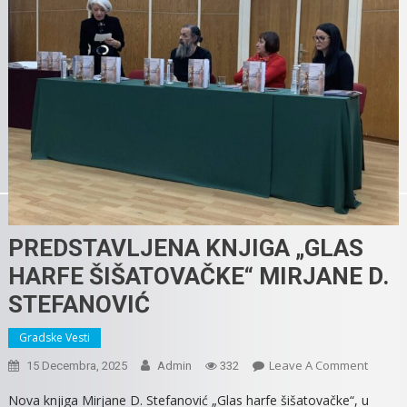
PREDSTAVLJENA KNJIGA „GLAS
HARFE ŠIŠATOVAČKE“ MIRJANE D.
STEFANOVIĆ
Gradske Vesti
On
Leave A Comment
15 Decembra, 2025
Admin
332
PREDS
Nova knjiga Mirjane D. Stefanović „Glas harfe šišatovačke“, u
KNJIGA