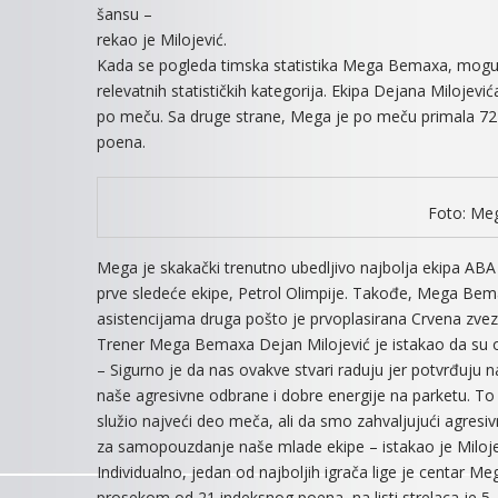
šansu –
rekao je Milojević.
Kada se pogleda timska statistika Mega Bemaxa, mogu se 
relevatnih statističkih kategorija. Ekipa Dejana Milojevi
po meču. Sa druge strane, Mega je po meču primala 72
poena.
Foto: Meg
Mega je skakački trenutno ubedljivo najbolja ekipa AB
prve sledeće ekipe, Petrol Olimpije. Takođe, Mega Bemax 
asistencijama druga pošto je prvoplasirana Crvena zvez
Trener Mega Bemaxa Dejan Milojević je istakao da su ovi s
– Sigurno je da nas ovakve stvari raduju jer potvrđuju naš
naše agresivne odbrane i dobre energije na parketu. To 
služio najveći deo meča, ali da smo zahvaljujući agresi
za samopouzdanje naše mlade ekipe – istakao je Miloje
Individualno, jedan od najboljih igrača lige je centar M
prosekom od 21 indeksnog poena, na listi strelaca je 5. 