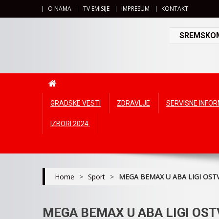
O NAMA
TV EMISIJE
IMPRESUM
KONTAKT
SREMSKOMI
GRADSKE VESTI
ZDRAVLJE
SERVISNE INFO
IZBORI 2024.
Home
>
Sport
>
MEGA BEMAX U ABA LIGI OST
MEGA BEMAX U ABA LIGI OS