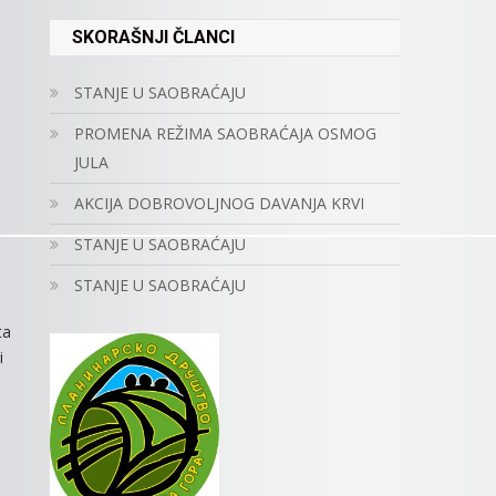
SKORAŠNJI ČLANCI
STANJE U SAOBRAĆAJU
PROMENA REŽIMA SAOBRAĆAJA OSMOG
JULA
AKCIJA DOBROVOLJNOG DAVANJA KRVI
STANJE U SAOBRAĆAJU
STANJE U SAOBRAĆAJU
1
ta
i