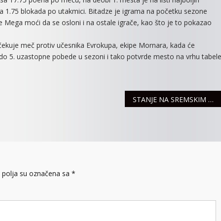
 sa 1.75 blokada po utakmici. Bitadze je igrama na početku sezone
 će Mega moći da se osloni i na ostale igrače, kao što je to pokazao
kuje meč protiv učesnika Evrokupa, ekipe Mornara, kada će
i do 5. uzastopne pobede u sezoni i tako potvrde mesto na vrhu tabel
STANJE NA SREMSKIM PUTEVIMA
polja su označena sa
*