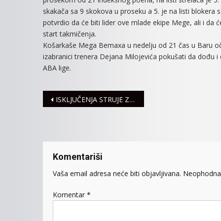
skakača sa 9 skokova u proseku a 5. je na listi blokera
potvrdio da će biti lider ove mlade ekipe Mege, ali i da
start takmičenja.
Košarkaše Mega Bemaxa u nedelju od 21 čas u Baru oče
izabranici trenera Dejana Milojevića pokušati da dođu 
ABA lige.
Navigacija
ISKLJUČENJA STRUJE ZA SREDU, 24. OKTOBAR
članaka
Komentariši
Vaša email adresa neće biti objavljivana.
Neophodna 
Komentar
*