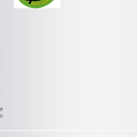
.
je
či