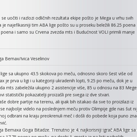
uočiti i razlozi odličnih rezultata ekipe pošto je Mega u vrhu svih
ća je najefikasniji tim ABA lige pošto su u proseku beležili 86.25 poena
 poena i samo su Crvena zvezda mts i Budućnost VOLI primili manje
a Bemax/Ivica Veselinov
A lige sa ukupno 43.5 skokova po meču, odnosno skoro šest više od
je prva u ligi i u kategoriji ukradenih lopti, 9.25 po meču, dok je u
da mts zabeležila ukupno 2 asistencije više, 85 u odnosu na 83 Mege
tatistički pokazatelji proizašli pre svega iz dve stvari.
e dobre partije na terenu, ali ipak bih istakao da sve to proizilazi iz
se najbolje videlo na poslednjem meču protiv Olimpije gde nas šut ni
vnoj odbrani na kraju preokrenuli meč i došli do pobede koja puno zna
vić.
ega Bemaxa Goga Bitadze. Trenutno je 4. najkorisniji igrač ABA lige sa
sa 17.75 poena po meču, na deobi 1. mesta je na listi najboljih