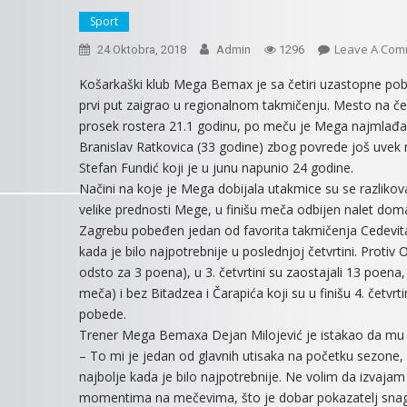
Sport
Leave A Com
24 Oktobra, 2018
Admin
1296
Košarkaški klub Mega Bemax je sa četiri uzastopne pobed
prvi put zaigrao u regionalnom takmičenju. Mesto na čel
prosek rostera 21.1 godinu, po meču je Mega najmlađa eki
Branislav Ratkovica (33 godine) zbog povrede još uvek ni
Stefan Fundić koji je u junu napunio 24 godine.
Načini na koje je Mega dobijala utakmice su se razlikov
velike prednosti Mege, u finišu meča odbijen nalet doma
Zagrebu pobeđen jedan od favorita takmičenja Cedevita i
kada je bilo najpotrebnije u poslednjoj četvrtini. Protiv
odsto za 3 poena), u 3. četvrtini su zaostajali 13 poen
meča) i bez Bitadzea i Čarapića koji su u finišu 4. četvrt
pobede.
Trener Mega Bemaxa Dejan Milojević je istakao da mu j
– To mi je jedan od glavnih utisaka na početku sezone, k
najbolje kada je bilo najpotrebnije. Ne volim da izvajam i
momentima na mečevima, što je dobar pokazatelj snage