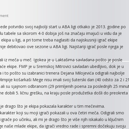
On
ment
MEGA
e potvrdio svoj najbolji start u ABA ligi otkako je 2013. godine po
BEMAX
u tabele sa skorom 4-0 dobija još na značaju imajući u vidu da je
U
pa u ligi, a pri tome treba naglasiti da najiskusniji igrač ekipe
ABA
je debitovao ove sezone u ABA ligi. Najstariji igrač posle njega je
LIGI
OSTVARIO
ali iz meča u meč. Igokea je u Laktašima savladana pošto je posle
ČETIRI
UZASTOPNE
će ekipe. FMP je u Sremskoj Mitrovici savladan ubedljivo, dok je u
POBEDE
 to pošto su izabranici trenera Dejana Milojevića odigrali najbolje
 Olimpije košarkaši Mege nisu imali svoj šuterski dan (40 odsto za 2 i 2
a, ali su sjajnom odbranom (29 primljenih poena za poslednjih 25 minu
ine dobili 5. ličnu grešku, na kraju posle produžetka došli do preokreta 
e drago što je ekipa pokazala karakter u tim mečevima.
arakter koji su moji igrači pokazali u ova četiri meča. Odigrali smo
grače po učinku, ali mi je drago što je više njih iskakalo u ključnim
 naše mlade ekipe, da igrači vredno rade i spremni dočekuju svoju