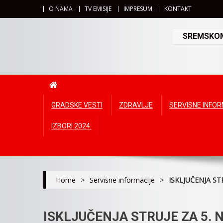
O NAMA
TV EMISIJE
IMPRESUM
KONTAKT
SREMSKOMI
GRADSKE VESTI
ZDRAVLJE
SERVISNE INFO
IZBORI 2024.
Home
>
Servisne informacije
>
ISKLJUČENJA ST
ISKLJUČENJA STRUJE ZA 5.