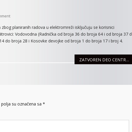
On
mment
ISKLJUČENJA
bog planiranih radova u elektromreži isključuju se korisnici
STRUJE
itrovici: Vodovodna (Radnička od broja 36 do broja 64 i od broja 37 
ZA
14 do broja 28 i Kosovke devojke od broja 1 do broja 17 i broj 4.
5.
NOVEMBAR
ZATVOREN DEO CENTRA GRADA ZBOG ULIČNIH TRKA
polja su označena sa
*