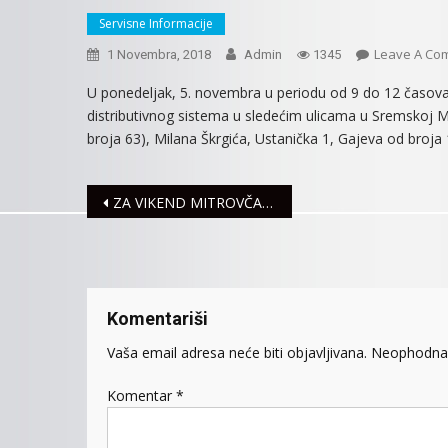
Servisne Informacije
Leave A Co
1 Novembra, 2018
Admin
1345
U ponedeljak, 5. novembra u periodu od 9 do 12 časova z
distributivnog sistema u sledećim ulicama u Sremskoj M
broja 63), Milana Škrgića, Ustanička 1, Gajeva od broja 
Navigacija
ZA VIKEND MITROVČANI I LAĆARCI BEZ GASA
članaka
Komentariši
Vaša email adresa neće biti objavljivana.
Neophodna 
Komentar
*