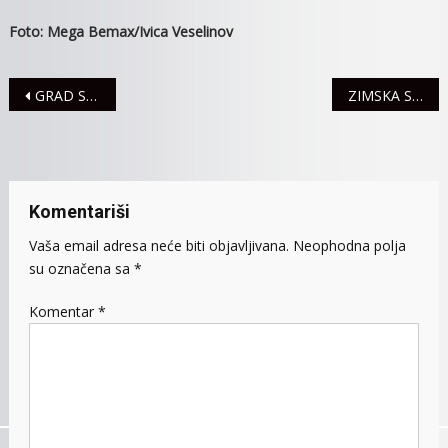
Foto: Mega Bemax/Ivica Veselinov
Navigacija
GRAD STIPENDIRA 56 STUDENATA
ZIMSKA SLUŽBA SPREMNO DOČEKUJE SNEG
članaka
Komentariši
Vaša email adresa neće biti objavljivana.
Neophodna polja
su označena sa
*
Komentar
*