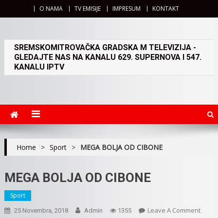
O NAMA
TV EMISIJE
IMPRESUM
KONTAKT
SREMSKOMITROVAČKA GRADSKA M TELEVIZIJA -
GLEDAJTE NAS NA KANALU 629. SUPERNOVA I 547.
KANALU IPTV
Home
>
Sport
>
MEGA BOLJA OD CIBONE
MEGA BOLJA OD CIBONE
Sport
On
Leave A Comment
25 Novembra, 2018
Admin
1355