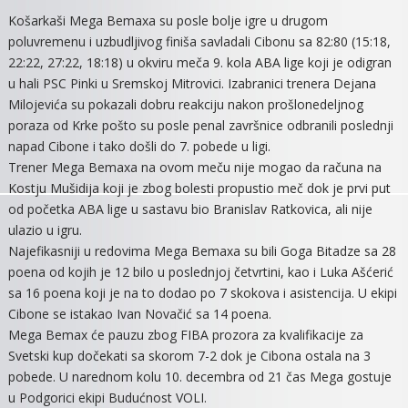
MEGA
Košarkaši Mega Bemaxa su posle bolje igre u drugom
BOLJA
poluvremenu i uzbudljivog finiša savladali Cibonu sa 82:80 (15:18,
OD
22:22, 27:22, 18:18) u okviru meča 9. kola ABA lige koji je odigran
CIBO
u hali PSC Pinki u Sremskoj Mitrovici. Izabranici trenera Dejana
Milojevića su pokazali dobru reakciju nakon prošlonedeljnog
poraza od Krke pošto su posle penal završnice odbranili poslednji
napad Cibone i tako došli do 7. pobede u ligi.
Trener Mega Bemaxa na ovom meču nije mogao da računa na
Kostju Mušidija koji je zbog bolesti propustio meč dok je prvi put
od početka ABA lige u sastavu bio Branislav Ratkovica, ali nije
ulazio u igru.
Najefikasniji u redovima Mega Bemaxa su bili Goga Bitadze sa 28
poena od kojih je 12 bilo u poslednjoj četvrtini, kao i Luka Ašćerić
sa 16 poena koji je na to dodao po 7 skokova i asistencija. U ekipi
Cibone se istakao Ivan Novačić sa 14 poena.
Mega Bemax će pauzu zbog FIBA prozora za kvalifikacije za
Svetski kup dočekati sa skorom 7-2 dok je Cibona ostala na 3
pobede. U narednom kolu 10. decembra od 21 čas Mega gostuje
u Podgorici ekipi Budućnost VOLI.