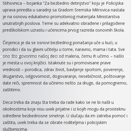
Stihovnica – bojanka “Za bezbedno detinjstvo” koju je Policijska
uprava priredila u saradnji sa Gradom Sremska Mitrovica nastala
je na osnovu edukativno-promotivnog materijala Ministarstva
unutrašnjih poslova. Teme su adekvatno obrađene i prilagođene
predškolskom uzrastu i učenicima prvog razreda osnovnih škola.
Činjenica je da se osnovi bezbednog ponašanja uče u kući, u
porodici i da su glavni učitelju u tome, naravno, mama i tata. Sve
ono što govorimo našoj deci od malena, čemu ih učimo – našlo
je mesta u ovoj knjižici. Istaknute su i promovisane prave
vrednosti – porodica, zdrav život, bavljenje sportom, poverenje,
drugarstvo, odgovornost, dogovaranje, nesebičnost, poštovanje
date reči, spremnost da učinimo nešto za druge, da pomognemo,
zaštitimo.
Deca treba da znaju šta treba da rade kako se ne bi našli u
okolnostima koje nisu uvek prijatne i iz kojih mogu da proisteknu
određene bezbednosne smetnje. U slučaju da im zatreba pomoć i
zaštita, uvek treba da se obrate roditeljima i policijskim
službenicima.