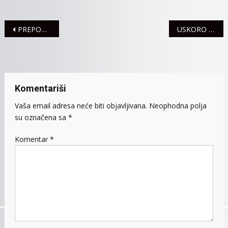
Navigacija
PREPOZNAT POSVEĆEN RAD SREMSKE POLICIJE
USKORO OTVARANJE ŽELEZNIČKE ULICE
članaka
Komentariši
Vaša email adresa neće biti objavljivana.
Neophodna polja
su označena sa
*
Komentar
*