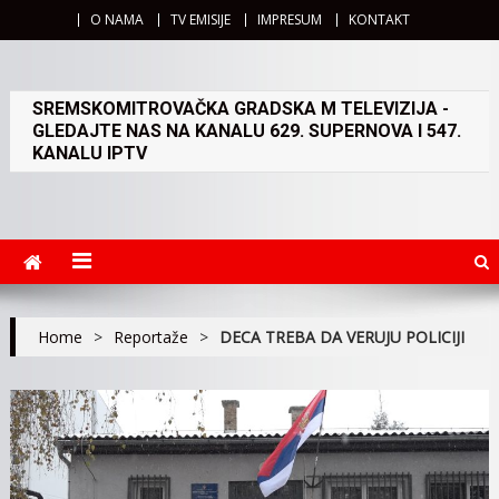
O NAMA
TV EMISIJE
IMPRESUM
KONTAKT
SREMSKOMITROVAČKA GRADSKA M TELEVIZIJA -
GLEDAJTE NAS NA KANALU 629. SUPERNOVA I 547.
KANALU IPTV
Home
>
Reportaže
>
DECA TREBA DA VERUJU POLICIJI