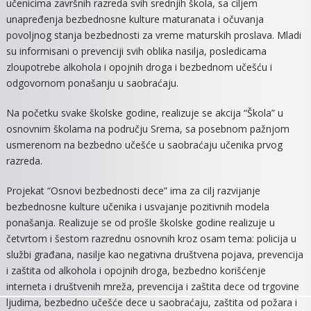
učenicima završnih razreda svih srednjih škola, sa ciljem
unapređenja bezbednosne kulture maturanata i očuvanja
povoljnog stanja bezbednosti za vreme maturskih proslava. Mladi
su informisani o prevenciji svih oblika nasilja, posledicama
zloupotrebe alkohola i opojnih droga i bezbednom učešću i
odgovornom ponašanju u saobraćaju.
Na početku svake školske godine, realizuje se akcija “Škola” u
osnovnim školama na području Srema, sa posebnom pažnjom
usmerenom na bezbedno učešće u saobraćaju učenika prvog
razreda.
Projekat “Osnovi bezbednosti dece” ima za cilj razvijanje
bezbednosne kulture učenika i usvajanje pozitivnih modela
ponašanja. Realizuje se od prošle školske godine realizuje u
četvrtom i šestom razrednu osnovnih kroz osam tema: policija u
službi građana, nasilje kao negativna društvena pojava, prevencija
i zaštita od alkohola i opojnih droga, bezbedno korišćenje
interneta i društvenih mreža, prevencija i zaštita dece od trgovine
ljudima, bezbedno učešće dece u saobraćaju, zaštita od požara i