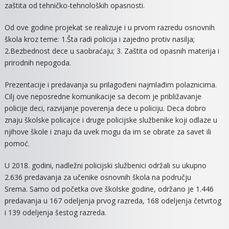
zaštita od tehničko-tehnoloških opasnosti.
Od ove godine projekat se realizuje i u prvom razredu osnovnih
škola kroz teme: 1.Šta radi policija i zajedno protiv nasilja;
2.Bezbednost dece u saobraćaju; 3. Zaštita od opasnih materija i
prirodnih nepogoda.
Prezentacije i predavanja su prilagođeni najmlađim polaznicima.
Cilj ove neposredne komunikacije sa decom je približavanje
policije deci, razvijanje poverenja dece u policiju. Deca dobro
znaju školske policajce i druge policijske službenike koji odlaze u
njihove škole i znaju da uvek mogu da im se obrate za savet ili
pomoć.
U 2018. godini, nadležni policijski službenici održali su ukupno
2.636 predavanja za učenike osnovnih škola na području
Srema. Samo od početka ove školske godine, održano je 1.446
predavanja u 167 odeljenja prvog razreda, 168 odeljenja četvrtog
i 139 odeljenja šestog razreda.