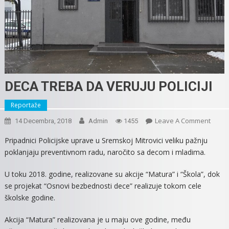
DECA TREBA DA VERUJU POLICIJI
Reportaže
On
Leave A Comment
14 Decembra, 2018
Admin
1455
DECA
Pripadnici Policijske uprave u Sremskoj Mitrovici veliku pažnju
TREB
poklanjaju preventivnom radu, naročito sa decom i mladima.
DA
VERUJ
U toku 2018. godine, realizovane su akcije “Matura” i “Škola”, dok
POLICI
se projekat “Osnovi bezbednosti dece” realizuje tokom cele
školske godine.
Akcija “Matura” realizovana je u maju ove godine, među