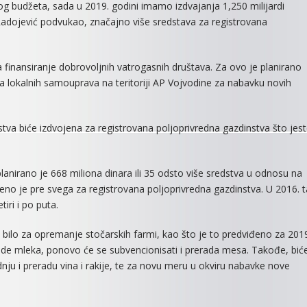
nog budžeta, sada u 2019. godini imamo izdvajanja 1,250 milijardi
 Radojević podvukao, značajno više sredstava za registrovana
finansiranje dobrovoljnih vatrogasnih društava. Za ovo je planirano
a lokalnih samouprava na teritoriji AP Vojvodine za nabavku novih
stva biće izdvojena za registrovana poljoprivredna gazdinstva što jes
anirano je 668 miliona dinara ili 35 odsto više sredstva u odnosu na
no je pre svega za registrovana poljoprivredna gazdinstva. U 2016. t
iri i po puta.
je bilo za opremanje stočarskih farmi, kao što je to predviđeno za 201
ade mleka, ponovo će se subvencionisati i prerada mesa. Takođe, bić
nju i preradu vina i rakije, te za novu meru u okviru nabavke nove