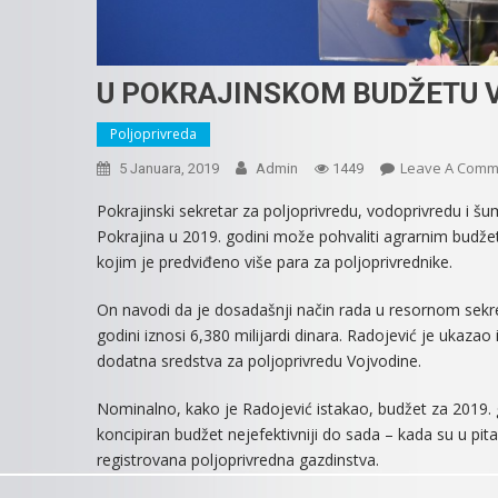
U POKRAJINSKOM BUDŽETU V
Poljoprivreda
Leave A Comm
5 Januara, 2019
Admin
1449
Pokrajinski sekretar za poljoprivredu, vodoprivredu i šu
Pokrajina u 2019. godini može pohvaliti agrarnim budžeto
kojim je predviđeno više para za poljoprivrednike.
On navodi da je dosadašnji način rada u resornom sekre
godini iznosi 6,380 milijardi dinara. Radojević je ukazao
dodatna sredstva za poljoprivredu Vojvodine.
Nominalno, kako je Radojević istakao, budžet za 2019. g
koncipiran budžet nejefektivniji do sada – kada su u pi
registrovana poljoprivredna gazdinstva.