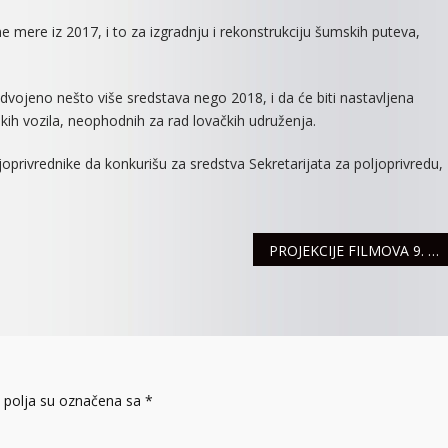
 mere iz 2017, i to za izgradnju i rekonstrukciju šumskih puteva,
zdvojeno nešto više sredstava nego 2018, i da će biti nastavljena
kih vozila, neophodnih za rad lovačkih udruženja.
privrednike da konkurišu za sredstva Sekretarijata za poljoprivredu,
PROJEKCIJE FILMOVA 9. I 10. JANUARA
polja su označena sa
*