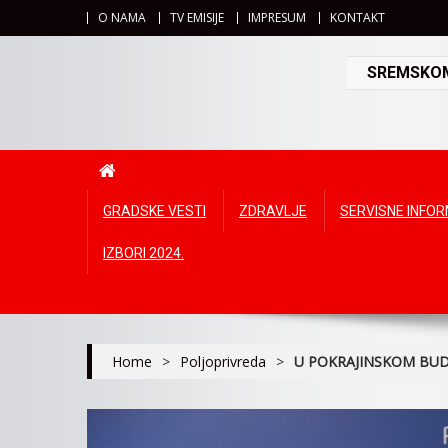
O NAMA
TV EMISIJE
IMPRESUM
KONTAKT
SREMSKOMI
GRADSKE VESTI
ZDRAVLJE
SERVISNE INFO
IZBORI 2024.
Home
>
Poljoprivreda
>
U POKRAJINSKOM BUD