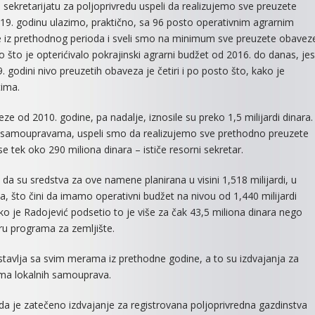
ekretarijatu za poljoprivredu uspeli da realizujemo sve preuzete
019. godinu ulazimo, praktično, sa 96 posto operativnim agrarnim
e iz prethodnog perioda i sveli smo na minimum sve preuzete obavez
o što je opterićivalo pokrajinski agrarni budžet od 2016. do danas, je
godini nivo preuzetih obaveza je četiri i po posto što, kako je
tima.
e od 2010. godine, pa nadalje, iznosile su preko 1,5 milijardi dinara.
lnim samoupravama, uspeli smo da realizujemo sve prethodno preuzete
ek oko 290 miliona dinara – ističe resorni sekretar.
da su sredstva za ove namene planirana u visini 1,518 milijardi, u
a, što čini da imamo operativni budžet na nivou od 1,440 milijardi
ako je Radojević podsetio to je više za čak 43,5 miliona dinara nego
iru programa za zemljište.
stavlja sa svim merama iz prethodne godine, a to su izdvajanja za
ama lokalnih samouprava.
da je zatečeno izdvajanje za registrovana poljoprivredna gazdinstva