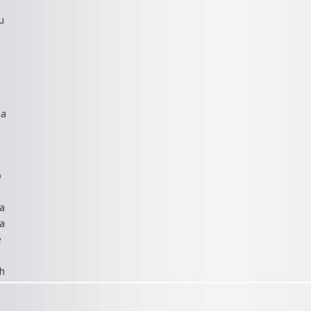
u
ja
o
za
ja
e
ih