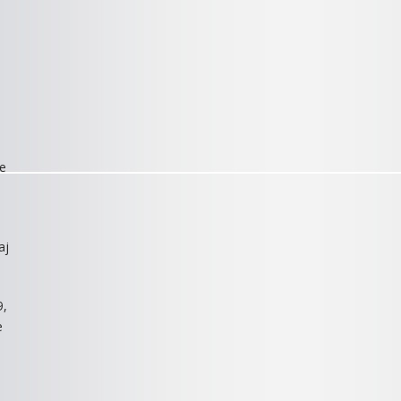
te
aj
9,
e