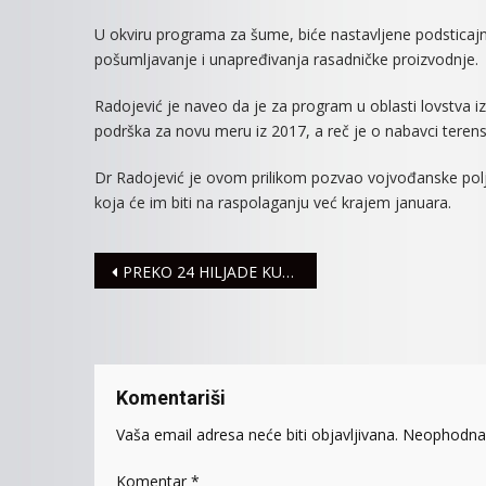
U okviru programa za šume, biće nastavljene podsticajne
pošumljavanje i unapređivanja rasadničke proizvodnje.
Radojević je naveo da je za program u oblasti lovstva i
podrška za novu meru iz 2017, a reč je o nabavci terens
Dr Radojević je ovom prilikom pozvao vojvođanske poljo
koja će im biti na raspolaganju već krajem januara.
Navigacija
PREKO 24 HILJADE KUPAČA NA GRADSKOM BAZENU
članaka
Komentariši
Vaša email adresa neće biti objavljivana.
Neophodna 
Komentar
*