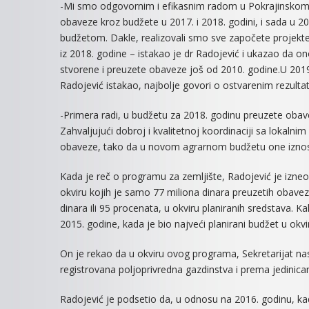
-Mi smo odgovornim i efikasnim radom u Pokrajinskom s
obaveze kroz budžete u 2017. i 2018. godini, i sada u 2
budžetom. Dakle, realizovali smo sve započete projekt
iz 2018. godine – istakao je dr Radojević i ukazao da on
stvorene i preuzete obaveze još od 2010. godine.U 2019. 
Radojević istakao, najbolje govori o ostvarenim rezulta
-Primera radi, u budžetu za 2018. godinu preuzete obavez
Zahvaljujući dobroj i kvalitetnoj koordinaciji sa loka
obaveze, tako da u novom agrarnom budžetu one iznose t
Kada je reč o programu za zemljište, Radojević je izneo 
okviru kojih je samo 77 miliona dinara preuzetih obavez
dinara ili 95 procenata, u okviru planiranih sredstava. K
2015. godine, kada je bio najveći planirani budžet u okv
On je rekao da u okviru ovog programa, Sekretarijat na
registrovana poljoprivredna gazdinstva i prema jedinic
Radojević je podsetio da, u odnosu na 2016. godinu, ka