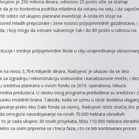
vojeno je 250 miliona dinara, odnosno 25 posto više za startap
e da je to konkretna podrška mladima da ostanu na selu, i da započn
li 90 odsto od ukupno planirane investicije. A onda im stoje na
pored mladih prepoznate i žene nosioci poljoprivrednih gazdinstava, i
rada, i koji mogu da ostvare subvencije čak i do 80 posto u odnosu na
titucije i srednje poljoprivredne škole u cilju unapređivanja obrazovan
n na nivou 3,764 milijarde dinara, Radojević je ukazao da se deo
a izgradnju i rekonstrukciju vodovodne i kanalizacione mreže, i de
su sredstva planirana u ovom fondu za 2019. operativna, tekuća
vredna preduzeća. U okviru ovog programa predviđena su sredstva i 
avku mobilnih brana. Takođe, kada se uzmu u obzir dodatna ulagan
avanje preko Abu Dabi fonda za razvoj, Radojević ističe značaj što j
ba da omoguće navodnjavanje na novih 70.000 hektara obradivih
, to je sada ukupno 30 novih projekata, blizu 110.000 hektara obradiv
lno sa ovim priprema se i treća faza, i to će biti kontinuirani proces