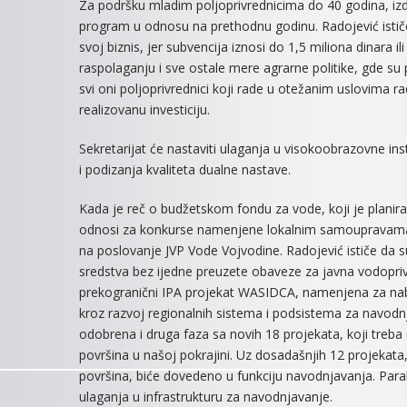
Za podršku mladim poljoprivrednicima do 40 godina, izd
program u odnosu na prethodnu godinu. Radojević istič
svoj biznis, jer subvencija iznosi do 1,5 miliona dinara i
raspolaganju i sve ostale mere agrarne politike, gde su 
svi oni poljoprivrednici koji rade u otežanim uslovima 
realizovanu investiciju.
Sekretarijat će nastaviti ulaganja u visokoobrazovne ins
i podizanja kvaliteta dualne nastave.
Kada je reč o budžetskom fondu za vode, koji je planira
odnosi za konkurse namenjene lokalnim samoupravama z
na poslovanje JVP Vode Vojvodine. Radojević ističe da 
sredstva bez ijedne preuzete obaveze za javna vodopri
prekogranični IPA projekat WASIDCA, namenjena za nab
kroz razvoj regionalnih sistema i podsistema za navodnj
odobrena i druga faza sa novih 18 projekata, koji tre
površina u našoj pokrajini. Uz dosadašnjih 12 projekata
površina, biće dovedeno u funkciju navodnjavanja. Parale
ulaganja u infrastrukturu za navodnjavanje.