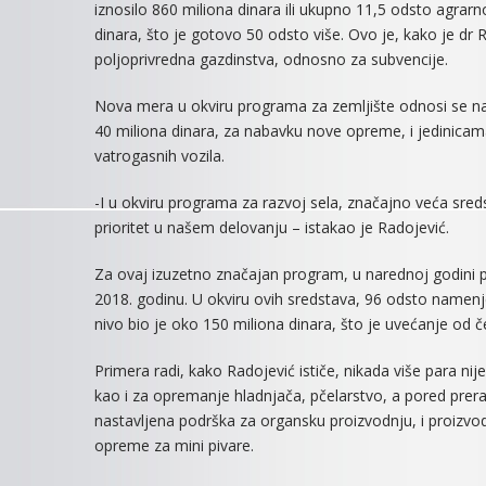
iznosilo 860 miliona dinara ili ukupno 11,5 odsto agrar
dinara, što je gotovo 50 odsto više. Ovo je, kako je dr
poljoprivredna gazdinstva, odnosno za subvencije.
Nova mera u okviru programa za zemljište odnosi se na 
40 miliona dinara, za nabavku nove opreme, i jedinicam
vatrogasnih vozila.
-I u okviru programa za razvoj sela, značajno veća sred
prioritet u našem delovanju – istakao je Radojević.
Za ovaj izuzetno značajan program, u narednoj godini pl
2018. godinu. U okviru ovih sredstava, 96 odsto namenje
nivo bio je oko 150 miliona dinara, što je uvećanje od čet
Primera radi, kako Radojević ističe, nikada više para ni
kao i za opremanje hladnjača, pčelarstvo, a pored prer
nastavljena podrška za organsku proizvodnju, i proizvod
opreme za mini pivare.