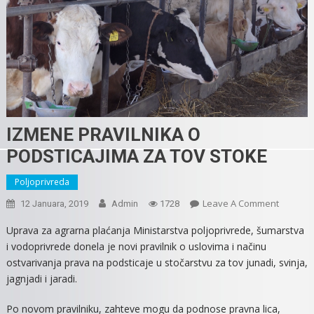
IZMENE PRAVILNIKA O
PODSTICAJIMA ZA TOV STOKE
Poljoprivreda
On
Leave A Comment
12 Januara, 2019
Admin
1728
IZMENE
Uprava za agrarna plaćanja Ministarstva poljoprivrede, šumarstva
PRAVILN
i vodoprivrede donela je novi pravilnik o uslovima i načinu
O
ostvarivanja prava na podsticaje u stočarstvu za tov junadi, svinja,
PODSTIC
jagnjadi i jaradi.
ZA
TOV
Po novom pravilniku, zahteve mogu da podnose pravna lica,
STOKE