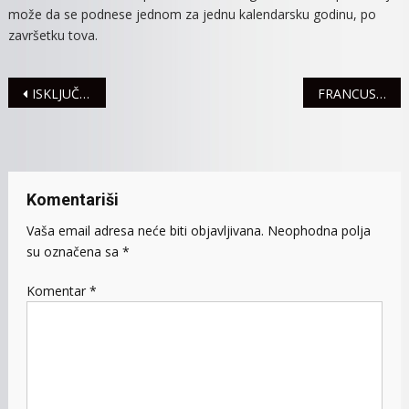
može da se podnese jednom za jednu kalendarsku godinu, po
završetku tova.
Navigacija
ISKLJUČENJA STRUJE ZA 15. JANUAR
FRANCUSKI FILMSKI KARAVAN STIŽE I U MITROVICU
članaka
Komentariši
Vaša email adresa neće biti objavljivana.
Neophodna polja
su označena sa
*
Komentar
*