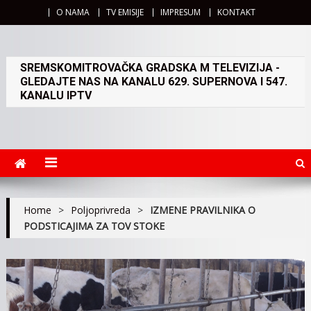
O NAMA
TV EMISIJE
IMPRESUM
KONTAKT
SREMSKOMITROVAČKA GRADSKA M TELEVIZIJA -
GLEDAJTE NAS NA KANALU 629. SUPERNOVA I 547.
KANALU IPTV
Home
>
Poljoprivreda
>
IZMENE PRAVILNIKA O
PODSTICAJIMA ZA TOV STOKE