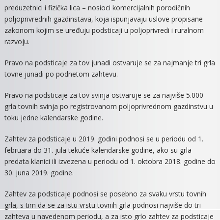
preduzetnici i fizička lica – nosioci komercijalnih porodičnih
poljoprivrednih gazdinstava, koja ispunjavaju uslove propisane
zakonom kojim se uređuju podsticaji u poljoprivredi i ruralnom
razvoju.
Pravo na podsticaje za tov junadi ostvaruje se za najmanje tri grla
tovne junadi po podnetom zahtevu.
Pravo na podsticaje za tov svinja ostvaruje se za najviše 5.000
grla tovnih svinja po registrovanom poljoprivrednom gazdinstvu u
toku jedne kalendarske godine.
Zahtev za podsticaje u 2019. godini podnosi se u periodu od 1.
februara do 31. jula tekuće kalendarske godine, ako su grla
predata klanici ili izvezena u periodu od 1. oktobra 2018. godine do
30. juna 2019. godine.
Zahtev za podsticaje podnosi se posebno za svaku vrstu tovnih
grla, s tim da se za istu vrstu tovnih grla podnosi najviše do tri
zahteva u navedenom periodu, a za isto grlo zahtev za podsticaje