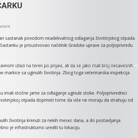
ĆARKU
On
mment
USKORO
žan sastanak povodom neadekvatnog odlaganja životinjskog otpada.
POSTAVLJANJE
za. Sastanku je prisustvovao načelnik Gradske uprave za poljoprivredu
KONTEJNERA
ZA
ODLAGANJE
lavnom izlazi na teren po prijavi, ali da se jako mali broj nesavesnih
ŽIVOTINJSKOG
e markice sa uginulih životinja. Zbog toga veterinarska inspekcija
OTPADA
U
LAĆARKU
u imali stočne jame za odlaganje uginule stoke. Poljoprivrednici
otinjskoj otpada doprineti tome da više ne moraju da strahuju od
ih životinja krenuti za nekih mesec dana, a do postavljanja
no je infrastrukturno urediti tu lokaciju.