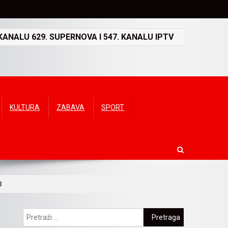
ANALU 629. SUPERNOVA I 547. KANALU IPTV
KULTURA
ZABAVA
SPORT
U
Pretraga: