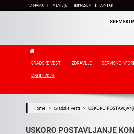
O NAMA
TV EMISIJE
IMPRESUM
KONTAKT
SREMSKOMI
GRADSKE VESTI
ZDRAVLJE
SERVISNE INFO
IZBORI 2024.
Home
>
Gradske vesti
>
USKORO POSTAVLJANJ
USKORO POSTAVLJANJE KON