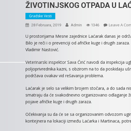
ŽIVOTINJSKOG OTPADA U LA
Gradske Vesti
Leave A Co
28 Februara, 2019
Admin
1346
U prostorijama Mesne zajednice Laćarak danas je odr
Bilo je reči i o prevenciji od afričke kuge i drugih zara
Vladimir Nastović.
Veterinarski inspektor Sava Ćirić navodi da inspekcija ug
poljoprivrednika kazni, s obzirom na to da poskidaju ušn
podržava ovakav vid rešavanja problema.
Laćarak je selo sa velikim brojem stočara, a do sada nis
smatraju da će svakodnevno organizovano odlaganje živ
pojave afričke kuge i drugih zaraza.
Očekivanja su da će se sa organizovanim odvozom uginul
kontejnera na lokaciji između Laćarka i Martinaca, potreb