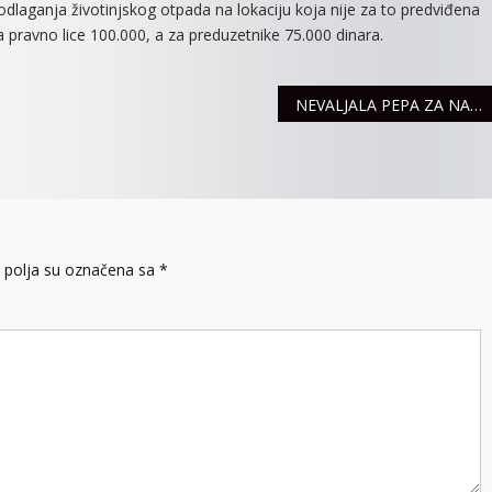
odlaganja životinjskog otpada na lokaciju koja nije za to predviđena
 pravno lice 100.000, a za preduzetnike 75.000 dinara.
NEVALJALA PEPA ZA NAJMLAĐE MITROVČANE
polja su označena sa
*