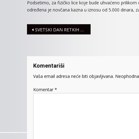
Podsetimo, za fizičko lice koje bude uhvaćeno prilikom 
određena je novčana kazna u iznosu od 5.000 dinara, za
Navigacija
SVETSKI DAN RETKIH BOLESTI
članaka
Komentariši
Vaša email adresa neće biti objavljivana.
Neophodna 
Komentar
*