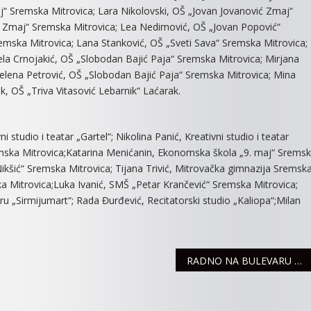
aj“ Sremska Mitrovica; Lara Nikolovski, OŠ „Jovan Jovanović Zmaj“
ć Zmaj“ Sremska Mitrovica; Lea Nedimović, OŠ „Jovan Popović“
emska Mitrovica; Lana Stanković, OŠ „Sveti Sava“ Sremska Mitrovica;
la Crnojakić, OŠ „Slobodan Bajić Paja“ Sremska Mitrovica; Mirjana
elena Petrović, OŠ „Slobodan Bajić Paja“ Sremska Mitrovica; Mina
k, OŠ „Triva Vitasović Lebarnik“ Laćarak.
tudio i teatar „Gartel“; Nikolina Panić, Kreativni studio i teatar
remska Mitrovica;Katarina Menićanin, Ekonomska škola „9. maj“ Srems
ikšić“ Sremska Mitrovica; Tijana Trivić, Mitrovačka gimnazija Sremsk
a Mitrovica;Luka Ivanić, SMŠ „Petar Krančević“ Sremska Mitrovica;
uru „Sirmijumart“; Rada Đurđević, Recitatorski studio „Kaliopa“;Milan
RADNO NA BULEVARU KONSTANTINA VELIKOG