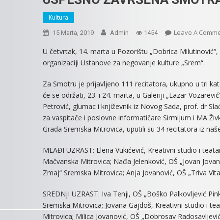
Kultura
Leave A Comm
15 Marta, 2019
Admin
1454
U četvrtak, 14. marta u Pozorištu „Dobrica Milutinović“
organizaciji Ustanove za negovanje kulture „Srem“.
Za Smotru je prijavljeno 111 recitatora, ukupno u tri kat
će se održati, 23. i 24. marta, u Galeriji „Lazar Vozarev
Petrović, glumac i književnik iz Novog Sada, prof. dr Sla
za vaspitače i poslovne informatičare Sirmijum i MA Živ
Grada Sremska Mitrovica, uputili su 34 recitatora iz naš
MLAĐI UZRAST: Elena Vukićević, Kreativni studio i teata
Mačvanska Mitrovica; Nađa Jelenković, OŠ „Jovan Jovan
Zmaj“ Sremska Mitrovica; Anja Jovanović, OŠ „Triva Vita
SREDNjI UZRAST: Iva Tenji, OŠ „Boško Palkovljević Pink
Sremska Mitrovica; Jovana Gajdoš, Kreativni studio i te
Mitrovica; Milica Jovanović, OŠ „Dobrosav Radosavljevi