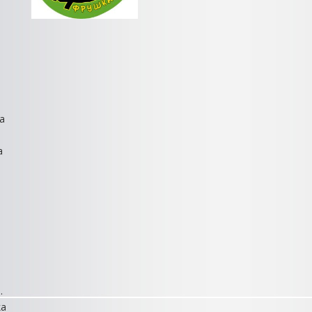
ja
a
.
ka