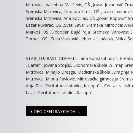
Mitrovica; Valentina Mališević, OŠ „Jovan Jovanović Zm
Sremska Mitrovica; Teodora Simić, OŠ „Jovan Jovanovi
Sremska Mitrovica; Ana Koviljac, OŠ „Jovan Popović“ Sr
Lazar Ruvarac, OŠ „Sveti Sava“ Sremska Mitrovica; Anđe
Markoš, OŠ „Slobodan Bajić Paja“ Sremska Mitrovica; S
Tomac, OŠ „Triva Vitasović Lebarnik“ Laćarak; Milica Šei
STARIJI UZRAST-ODRASLI: Lana Konstantinović, Kreativni s
„Gartel“ ; Jovana Stojčić, Ekonomska škola „9. maj“ S
Mitrovica; Mihajlo Drezga, Medicinska škola „Draginja N
Mitrovica; Miona Pavlović, Mitrovačka gimnazija Sremsk
Anja Zec, Recitatorski studio „Kaliopa“ – Centar za kult
Lazić, Recitatorski studio „Kaliopa“.
Navigacija
DEO CENTRA GRADA 18. MARTA BEZ STRUJE
članaka