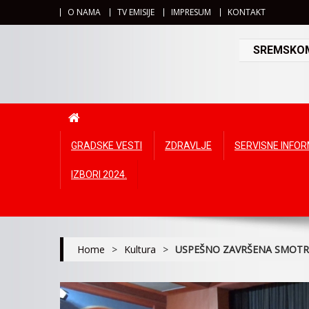
O NAMA
TV EMISIJE
IMPRESUM
KONTAKT
SREMSKOMI
GRADSKE VESTI
ZDRAVLJE
SERVISNE INFO
IZBORI 2024.
Home
>
Kultura
>
USPEŠNO ZAVRŠENA SMOTR