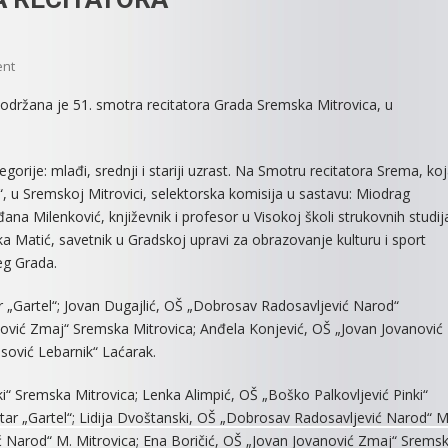
On
ent
USPEŠNO
, održana je 51. smotra recitatora Grada Sremska Mitrovica, u
ZAVRŠENA
SMOTRA
RECITATORA
egorije: mlađi, srednji i stariji uzrast. Na Smotru recitatora Srema, ko
ić“, u Sremskoj Mitrovici, selektorska komisija u sastavu: Miodrag
đana Milenković, književnik i profesor u Visokoj školi strukovnih studij
ka Matić, savetnik u Gradskoj upravi za obrazovanje kulturu i sport
eg Grada.
r „Gartel“; Jovan Dugajlić, OŠ „Dobrosav Radosavljević Narod“
ović Zmaj“ Sremska Mitrovica; Anđela Konjević, OŠ „Jovan Jovanović
sović Lebarnik“ Laćarak.
i“ Sremska Mitrovica; Lenka Alimpić, OŠ „Boško Palkovljević Pinki“
atar „Gartel“; Lidija Dvoštanski, OŠ „Dobrosav Radosavljević Narod“ M
ć Narod“ M. Mitrovica; Ena Boričić, OŠ „Jovan Jovanović Zmaj“ Srems