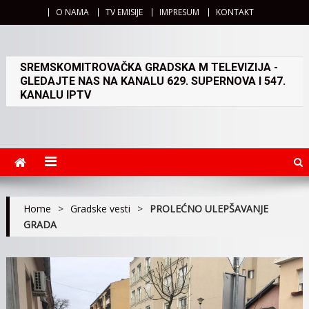
O NAMA
TV EMISIJE
IMPRESUM
KONTAKT
SREMSKOMITROVAČKA GRADSKA M TELEVIZIJA -
GLEDAJTE NAS NA KANALU 629. SUPERNOVA I 547.
KANALU IPTV
Home
>
Gradske vesti
>
PROLEĆNO ULEPŠAVANJE
GRADA