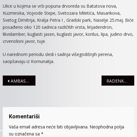
Ulice u kojima se vrši popuna drvoreda su Batutova nova,
Kuzminska, Vojvode Stepe, Svetozara Miletića, Masarikova,
Svetog Dimitrija, Kralja Petra I , Gradski park, Naselje 25.maj. Biće
posađeno oko 120 sadnica različitih vrsta, lirijadendron,
likvidamber, kuglasti jasen, kuglasti javor, korilus, lipa, judino drvo,
crvenolisni javor, tuje.
U narednom periodu sledi i sadnja višegodišnjih perena,
saopšavaju iz Komunalija.
Navigacija
AMBASADOR NEMAČKE U SREMSKOJ MITROVICI
RADENKOVIĆ DOBIJA MODERNU AMBULANTU
članaka
Komentariši
Vaša email adresa neće biti objavljivana.
Neophodna polja
su označena sa
*