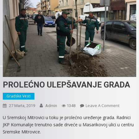
PROLEĆNO ULEPŠAVANJE GRADA
Gradske Vesti
On
Leave A Comment
27 Marta, 2019
Admin
1348
PROLEĆN
U Sremskoj Mitrovici u toku je prolećno uređenje grada. Radnici
ULEPŠAVA
JKP Komunalije trenutno sade drveće u Masarikovoj ulici u centru
GRADA
Sremske Mitrovice.