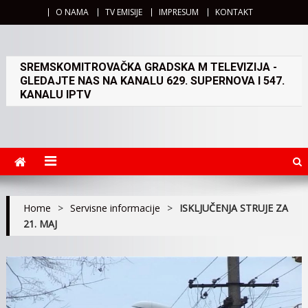
O NAMA
TV EMISIJE
IMPRESUM
KONTAKT
SREMSKOMITROVAČKA GRADSKA M TELEVIZIJA -
GLEDAJTE NAS NA KANALU 629. SUPERNOVA I 547.
KANALU IPTV
Home
>
Servisne informacije
>
ISKLJUČENJA STRUJE ZA
21. MAJ