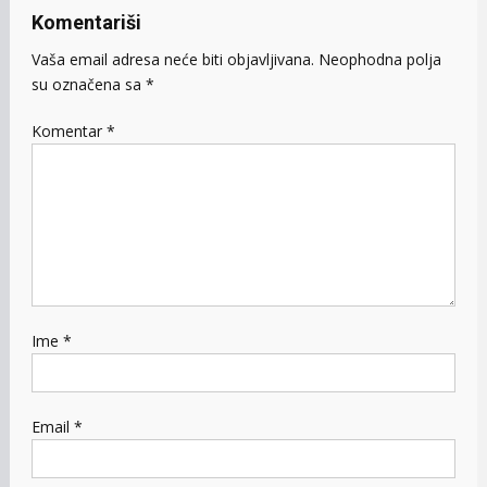
Komentariši
Vaša email adresa neće biti objavljivana.
Neophodna polja
su označena sa
*
Komentar
*
Ime
*
Email
*