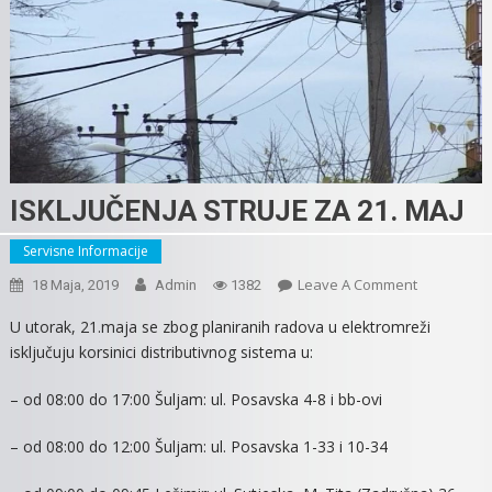
ISKLJUČENJA STRUJE ZA 21. MAJ
Servisne Informacije
On
Leave A Comment
18 Maja, 2019
Admin
1382
ISKLJUČENJ
U utorak, 21.maja se zbog planiranih radova u elektromreži
STRUJE
isključuju korsinici distributivnog sistema u:
ZA
21.
– od 08:00 do 17:00 Šuljam: ul. Posavska 4-8 i bb-ovi
MAJ
– od 08:00 do 12:00 Šuljam: ul. Posavska 1-33 i 10-34