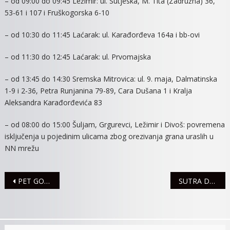
– od 09:00 do 09:45 Ležimir: ul. Sutjeska, M. Tita (Zadružna) 36,
53-61 i 107 i Fruškogorska 6-10
– od 10:30 do 11:45 Laćarak: ul. Karađorđeva 164a i bb-ovi
– od 11:30 do 12:45 Laćarak: ul. Prvomajska
– od 13:45 do 14:30 Sremska Mitrovica: ul. 9. maja, Dalmatinska
1-9 i 2-36, Petra Runjanina 79-89, Cara Dušana 1 i Kralja
Aleksandra Karađorđevića 83
– od 08:00 do 15:00 Šuljam, Grgurevci, Ležimir i Divoš: povremena
isključenja u pojedinim ulicama zbog orezivanja grana uraslih u
NN mrežu
Navigacija
PET GODINA OD USPEŠNE ODBRANE GRADA OD POPLAVNOG TALASA
SUTRA DEO GRADA BEZ VODE
članaka