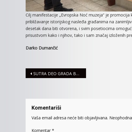
Cilj manifestacije „Evropska Noć muzeja“ je promocija 
približavanje istorijskog nasleđa građanima na zanimlji
desetak dana biti otvorena, i svim posetiocima omogući
prisustvom kako i njihov, tako i sam značaj izloženih p
Darko Dumančić
Navigacija
SUTRA DEO GRADA BEZ VODE
članaka
Komentariši
Vaša email adresa neće biti objavljivana.
Neophodna 
Komentar
*