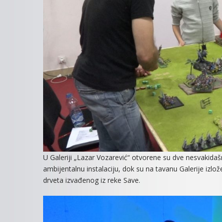
U Galeriji „Lazar Vozarević“ otvorene su dve nesvakidašn
ambijentalnu instalaciju, dok su na tavanu Galerije izlo
drveta izvađenog iz reke Save.