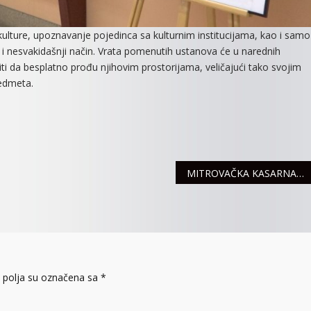
kulture, upoznavanje pojedinca sa kulturnim institucijama, kao i samo
v i nesvakidašnji način. Vrata pomenutih ustanova će u narednih
ti da besplatno prođu njihovim prostorijama, veličajući tako svojim
redmeta.
MITROVAČKA KASARNA OTVORILA SVOJA VRATA
polja su označena sa
*