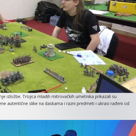
je izložbe. Trojica mladih mitrovačkih umetnika prikazali su
žene autentične slike na daskama i razni predmeti i ukrasi rađeni od