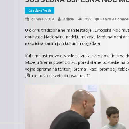
Gradske Vesti
Leave A Comme
20 Maja, 2019
Admin
1355
U okviru tradicionalne manifestacije „Evropska Noć muz
obuhvata Nacionalnu nedelju muzeja, Međunarodni dan 
nekolicina zanimljivih kulturnih događaja.
Kulturne ustanove otvorile su vrata svim posetiocima do 
Muzeju Srema posetioci su, pored stalne postavke na obe l
vojna oprema na teritoriji Srema“, kao i promociji tabl
„Šta je novo u svetu dinosaurusa?“.