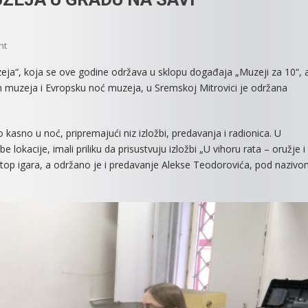
On
nt
JOŠ
eja“, koja se ove godine održava u sklopu događaja „Muzeji za 10“, 
JEDNA
muzeja i Evropsku noć muzeja, u Sremskoj Mitrovici je održana
USPEŠNA
NOĆ
MUZEJA
kasno u noć, pripremajući niz izložbi, predavanja i radionica. U
U
okacije, imali priliku da prisustvuju izložbi „U vihoru rata – oružje i
GRADU
e-top igara, a održano je i predavanje Alekse Teodorovića, pod naziv
NA
SAVI