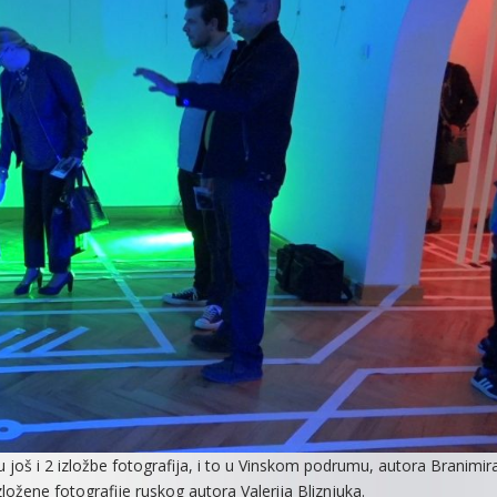
još i 2 izložbe fotografija, i to u Vinskom podrumu, autora Branimir
ložene fotografije ruskog autora Valerija Bliznjuka.