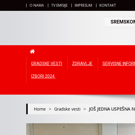
O NAMA
TV EMISIJE
IMPRESUM
KONTAKT
SREMSKOMI
GRADSKE VESTI
ZDRAVLJE
SERVISNE INFO
IZBORI 2024.
Home
>
Gradske vesti
>
JOŠ JEDNA USPEŠNA N