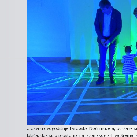
U okviru ovogodišnje Evropske Noći muzeja, održane su 
Jukića, dok su u prostorijama Istorijskog arhiva Srema iz