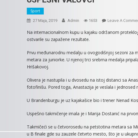
Sport
Leave A Comme
27 Maja, 2019
Admin
1653
Na internacionalnom kupu u kajaku održanom proteklo
ostvarile su zapažene rezultate.
Prvu međunarodnu medalju u ovogodišnjoj sezoni za mitr
metara za juniorke. U njenoj trci srebrna medalja pripala
Hrišakovoj.
Olivera je nastupila i u dvosedu na istoj distanci sa A
fotofinišu. Pored toga, Anastazija je veslala i jednosed
U Brandenburgu je uz kajakašice bio i trener Nenad Kosi
Uspešno takmičenje imala je i Marija Dostanić na pr
Takmičeći se u četvorosedu na petstotina metara sa Mil
u B finale gde su zauzele četvrto mesto, što je u ukupn