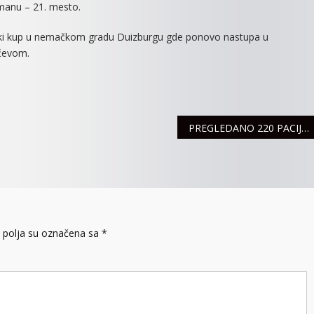
smanu – 21. mesto.
ski kup u nemačkom gradu Duizburgu gde ponovo nastupa u
ićevom.
PREGLEDANO 220 PACIJENATA U AKCIJI PREVENTIVNIH PREGLEDA
polja su označena sa
*