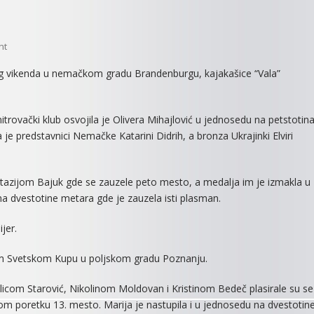
On
nt
USPEŠNI
g vikenda u nemačkom gradu Brandenburgu, kajakašice “Vala”
VALOVCI
ovački klub osvojila je Olivera Mihajlović u jednosedu na petstotin
 je predstavnici Nemačke Katarini Didrih, a bronza Ukrajinki Elviri
nastazijom Bajuk gde se zauzele peto mesto, a medalja im je izmakla u
 na dvestotine metara gde je zauzela isti plasman.
jer.
vom Svetskom Kupu u poljskom gradu Poznanju.
icom Starović, Nikolinom Moldovan i Kristinom Bedeč plasirale su se
om poretku 13. mesto. Marija je nastupila i u jednosedu na dvestotin