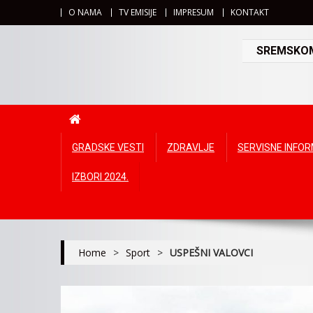
O NAMA
TV EMISIJE
IMPRESUM
KONTAKT
SREMSKOMI
GRADSKE VESTI
ZDRAVLJE
SERVISNE INFO
IZBORI 2024.
Home
>
Sport
>
USPEŠNI VALOVCI