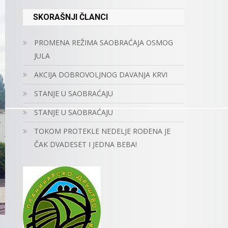
SKORAŠNJI ČLANCI
PROMENA REŽIMA SAOBRAĆAJA OSMOG
JULA
AKCIJA DOBROVOLJNOG DAVANJA KRVI
STANJE U SAOBRAĆAJU
STANJE U SAOBRAĆAJU
TOKOM PROTEKLE NEDELJE ROĐENA JE
ČAK DVADESET I JEDNA BEBA!