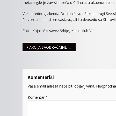
metara gde je žavršila treća u C finalu, u ukupnom pla
Već narednog vikenda Dostanićevu očekuje drugi Svet
četvorosedu u istom sastavu, ali i u dvosedu sa Starov
Foto: Kajakaški savez Srbije, Kajak klub Val
Navigacija
AKCIJA SAOBRAĆAJNE POLICIJE
članaka
Komentariši
Vaša email adresa neće biti objavljivana.
Neophodna 
Komentar
*