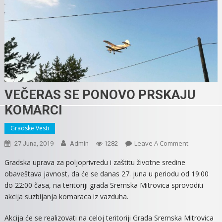
VEČERAS SE PONOVO PRSKAJU
KOMARCI
Gradske Vesti
On
Leave A Comment
27 Juna, 2019
Admin
1282
VEČERAS
Gradska uprava za poljoprivredu i zaštitu životne sredine
SE
obaveštava javnost, da će se danas 27. juna u periodu od 19:00
PONOVO
do 22:00 časa, na teritoriji grada Sremska Mitrovica sprovoditi
PRSKAJU
akcija suzbijanja komaraca iz vazduha.
KOMARCI
Akcija će se realizovati na celoj teritoriji Grada Sremska Mitrovica