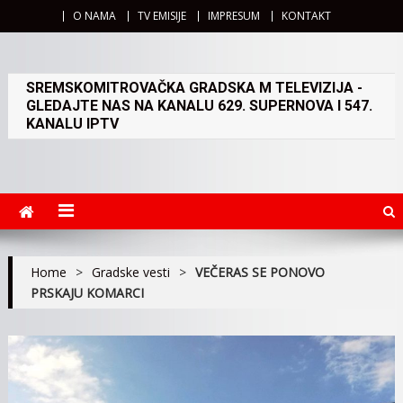
O NAMA
TV EMISIJE
IMPRESUM
KONTAKT
SREMSKOMITROVAČKA GRADSKA M TELEVIZIJA -
GLEDAJTE NAS NA KANALU 629. SUPERNOVA I 547.
KANALU IPTV
Home
>
Gradske vesti
>
VEČERAS SE PONOVO
PRSKAJU KOMARCI