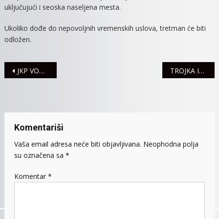
uključujući i seoska naseljena mesta.
Ukoliko dođe do nepovoljnih vremenskih uslova, tretman će biti
odložen.
Navigacija
JKP VODOVOD: RADNO U ŽELEZNIČKOJ ULICI
TROJKA IZ BLOKA 30. JUNA NA PLAŽI
članaka
Komentariši
Vaša email adresa neće biti objavljivana.
Neophodna polja
su označena sa
*
Komentar
*