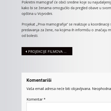
Pokretni mamograf će obići sredine koje su najudaljeni
kako bi se ženama omogućilo da pregled obave u svom me
opština u Vojvodini.
Projekat „Prva mamografija“ se realizuje u koordinaciji
predavanja za žene, na kojima ih informišu o značaju m
od bolesti.
Navigacija
PROJEKCIJE FILMOVA POČETKOM JULA U MITROVICI
članaka
Komentariši
Vaša email adresa neće biti objavljivana.
Neophodna 
Komentar
*