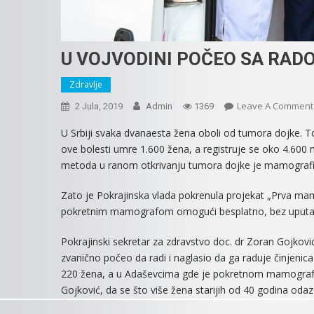
U VOJVODINI POČEO SA RA
Zdravlje
Leave A Comment
2 Jula, 2019
Admin
1369
U Srbiji svaka dvanaesta žena oboli od tumora dojke. T
ove bolesti umre 1.600 žena, a registruje se oko 4.600 n
metoda u ranom otkrivanju tumora dojke je mamografi
Zato je Pokrajinska vlada pokrenula projekat „Prva mam
pokretnim mamografom omogući besplatno, bez uputa, b
Pokrajinski sekretar za zdravstvo doc. dr Zoran Gojkovi
zvanično počeo da radi i naglasio da ga raduje činjen
220 žena, a u Adaševcima gde je pokretnom mamografu s
Gojković, da se što više žena starijih od 40 godina odaz