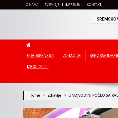
O NAMA
TV EMISIJE
IMPRESUM
KONTAKT
SREMSKOMI
GRADSKE VESTI
ZDRAVLJE
SERVISNE INFO
IZBORI 2024.
Home
>
Zdravlje
>
U VOJVODINI POČEO SA R