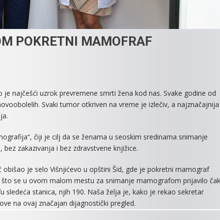
DOM POKRETNI MAMOFRAF
On
U
o je najčešći uzrok prevremene smrti žena kod nas. Svake godine od
VOJVODINI
ovoobolelih. Svaki tumor otkriven na vreme je izlečiv, a najznačajnija
POČEO
ja.
SA
RADOM
ografija“, čiji je cilj da se ženama u seoskim sredinama snimanje
POKRETNI
ez zakazivanja i bez zdravstvene knjižice.
MAMOFRAF
ć obišao je selo Višnjićevo u opštini Šid, gde je pokretni mamograf
ica što se u ovom malom mestu za snimanje mamografom prijavilo ča
ledeća stanica, njih 190. Naša želja je, kako je rekao sekretar
ove na ovaj značajan dijagnostički pregled.