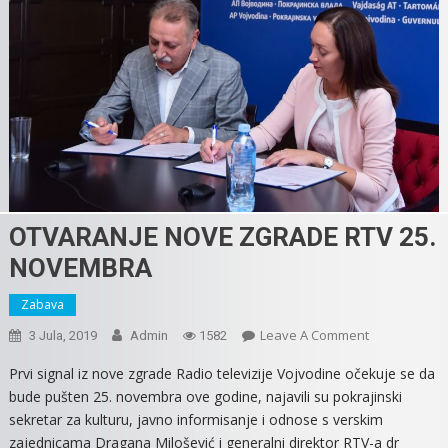
OTVARANJE NOVE ZGRADE RTV 25.
NOVEMBRA
Zabava
On
Leave A Comment
3 Jula, 2019
Admin
1582
OTVARANJE
Prvi signal iz nove zgrade Radio televizije Vojvodine očekuje se da
NOVE
bude pušten 25. novembra ove godine, najavili su pokrajinski
ZGRADE
sekretar za kulturu, javno informisanje i odnose s verskim
RTV
zajednicama Dragana Milošević i generalni direktor RTV-a dr
25.