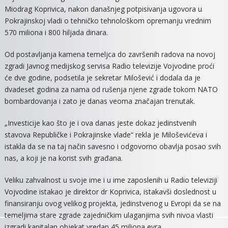
Miodrag Koprivica, nakon današnjeg potpisivanja ugovora u
NOVEMBRA
Pokrajinskoj vladi o tehničko tehnološkom opremanju vrednim
570 miliona i 800 hiljada dinara.
Od postavljanja kamena temeljca do završenih radova na novoj
zgradi Javnog medijskog servisa Radio televizije Vojvodine proći
će dve godine, podsetila je sekretar Milošević i dodala da je
dvadeset godina za nama od rušenja njene zgrade tokom NATO
bombardovanja i zato je danas veoma značajan trenutak.
„Investicije kao što je i ova danas jeste dokaz jedinstvenih
stavova Republičke i Pokrajinske vlade“ rekla je Miloševićeva i
istakla da se na taj način savesno i odgovorno obavlja posao svih
nas, a koji je na korist svih građana.
Veliku zahvalnost u svoje ime i u ime zaposlenih u Radio televiziji
Vojvodine istakao je direktor dr Koprivica, istakavši doslednost u
finansiranju ovog velikog projekta, jedinstvenog u Evropi da se na
temeljima stare zgrade zajedničkim ulaganjima svih nivoa vlasti
izgradi kapitalan objekat vredan 45 miliona evra.