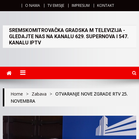
O NAMA
TV EMISIJE
IMPRESUM
KONTAKT
SREMSKOMITROVAČKA GRADSKA M TELEVIZIJA -
GLEDAJTE NAS NA KANALU 629. SUPERNOVA I 547.
KANALU IPTV
Home
>
Zabava
>
OTVARANJE NOVE ZGRADE RTV 25.
NOVEMBRA