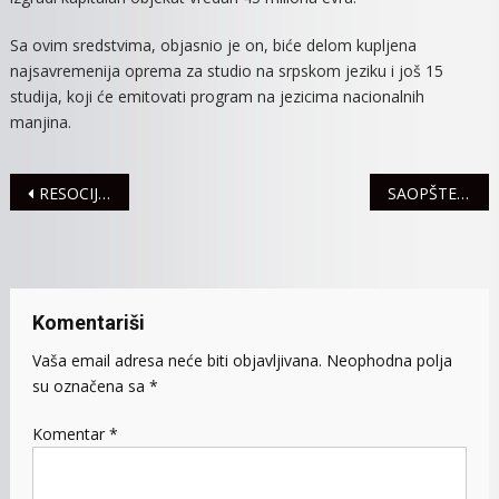
Sa ovim sredstvima, objasnio je on, biće delom kupljena
najsavremenija oprema za studio na srpskom jeziku i još 15
studija, koji će emitovati program na jezicima nacionalnih
manjina.
Navigacija
RESOCIJALIZACIJA OSUĐENIKA UZ POMOĆ NAPUŠTENIH PASA
SAOPŠTENJE AGENCIJE ZA PRIVREDNE REGISTRE
članaka
Komentariši
Vaša email adresa neće biti objavljivana.
Neophodna polja
su označena sa
*
Komentar
*