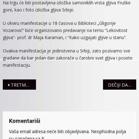
Na trgu će biti postavljena izložba samoniklih vrsta gljiva Fruške
gore, kao i foto izložba gljiva Srbije.
U okviru manifestacije u 18 časova u Biblioteci „Gligorije
Vozarović“ biće organizovano predavanje na temu “Lekovitost
gljiva”- prof. dr Maja Karaman, i “Kako uzgajati gljive u stanu”.
Ovakva manifestacija je jedinstvena u Srbiji, zato pozivamo sve
građane da bar jedan dan zakorače u čarobni svet gljiva i posete
manifestaciju.
Navigacija
TRETMAN SUZBIJANJA KOMARACA VEČERAS
DEČIJI DAN 14. SEPTEMBRA U BLOKU B
članaka
Komentariši
Vaša email adresa neće biti objavljivana.
Neophodna polja
su označena sa
*