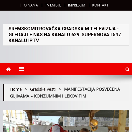
O NAMA
TV EMISIJE
IMPRESUM
KONTAKT
SREMSKOMITROVAČKA GRADSKA M TELEVIZIJA -
GLEDAJTE NAS NA KANALU 629. SUPERNOVA I 547.
KANALU IPTV
Home
>
Gradske vesti
>
MANIFESTACIJA POSVEĆENA
GLJIVAMA – KONZUMNIM I LEKOVITIM