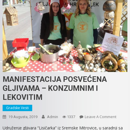
MANIFESTACIJA POSVEĆENA
GLJIVAMA – KONZUMNIM I
LEKOVITIM
Gradske Vesti
On
Leave A Comment
19 Augusta, 2019
Admin
1337
MANIFES
Udruženje gljivara “Lisičarka” iz Sremske Mitrovice, u saradnji sa
POSVE