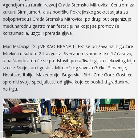
Agencijom za ruralni razvoj Grada Sremska Mitrovica, Centrom za
GLJIVA
kulturu Sirmijumart, a uz podršku Pokrajinskog sekretarijata za
–
poljoprivredu i Grada Sremska Mitrovica, po drugi put organizuje
KONZU
međunarodnu gastro manifestaciju na kojoj se promoviše
I
konzumacija, uzgoj i prerada gljiva.
LEKOVI
Manifestacija “GLjIVE KAO HRANA I LEK” se održava na Trgu Ćire
Milekića u subotu 24. avgusta. Svečano otvaranje je u 17 časova,
a na štandovima će se predstaviti prerađivači gljiva i lekovitog bilja
iz cele Srbije kao i gosti iz Mikološkog saveza Grčke, Slovenije,
Hrvatske, Italije, Makedonije, Bugarske, BiH i Crne Gore. Gosti će
spremiti svoje specijalitete od gljiva koje će poslužiti građanima
na trgu.