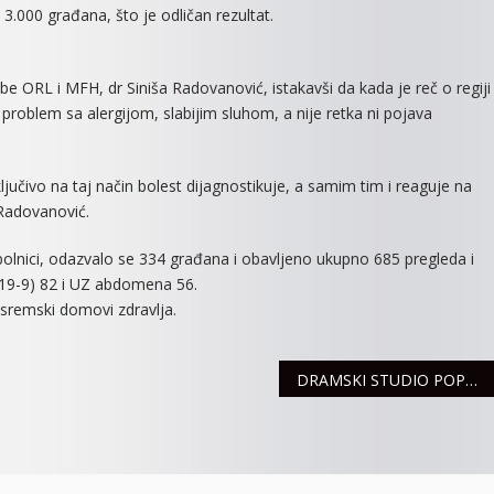
 3.000 građana, što je odličan rezultat.
žbe ORL i MFH, dr Siniša Radovanović, istakavši da kada je reč o regiji
u problem sa alergijom, slabijim sluhom, a nije retka ni pojava
sključivo na taj način bolest dijagnostikuje, a samim tim i reaguje na
r Radovanović.
olnici, odazvalo se 334 građana i obavljeno ukupno 685 pregleda i
Ca19-9) 82 i UZ abdomena 56.
i sremski domovi zdravlja.
DRAMSKI STUDIO POPOVIĆEVE ŠKOLE OVENČAN NAGRADAMA