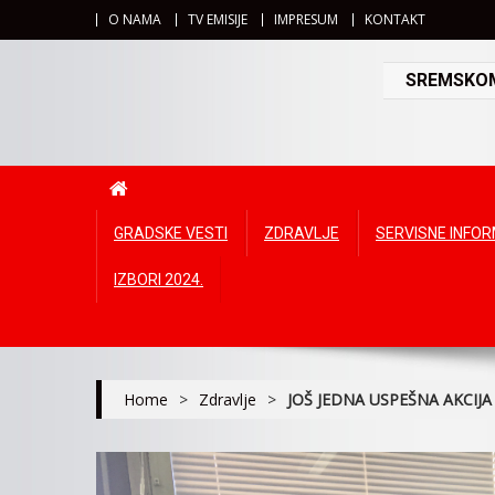
O NAMA
TV EMISIJE
IMPRESUM
KONTAKT
SREMSKOMI
GRADSKE VESTI
ZDRAVLJE
SERVISNE INFO
IZBORI 2024.
Home
>
Zdravlje
>
JOŠ JEDNA USPEŠNA AKCIJ