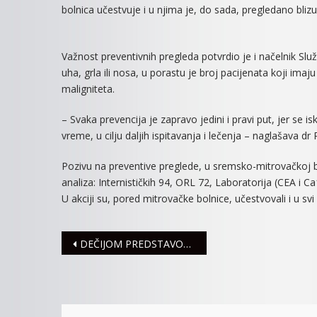
bolnica učestvuje i u njima je, do sada, pregledano blizu
Važnost preventivnih pregleda potvrdio je i načelnik Slu
uha, grla ili nosa, u porastu je broj pacijenata koji imaj
maligniteta.
– Svaka prevencija je zapravo jedini i pravi put, jer se i
vreme, u cilju daljih ispitavanja i lečenja – naglašava d
Pozivu na preventive preglede, u sremsko-mitrovačkoj b
analiza: Internističkih 94, ORL 72, Laboratorija (CEA i 
U akciji su, pored mitrovačke bolnice, učestvovali i u sv
Navigacija
DEČIJOM PREDSTAVOM POČINJE NOVA SEZONA
članaka