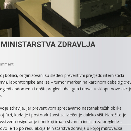
 MINISTARSTVA ZDRAVLJA
On
Comment
JOŠ
bolnici, organizovani su sledeći preventivni pregledi: internistički
JEDNA
krvi), laboratorijske analize – tumor markeri na karcinom debelog cre
USPEŠNA
regledi abdomena i opšti pregledi uha, grla i nosa, u sklopu nove akcij
AKCIJA
e.
MINISTARSTVA
ZDRAVLJA
svoje zdravlje, jer preventivom sprečavamo nastanak težih oblika
j fazi, kada je i postotak šansi za izlečenje daleko viši. Naročito je
vstveno osiguranje i oni koji imaju stvarnih indicija za preglede –
 ovo je 16 po redu akcija Ministarstva zdravlja u kojoj mitrovačka