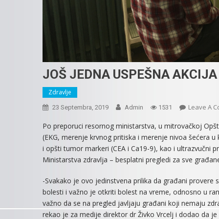
JOŠ JEDNA USPEŠNA AKCIJA
Zdravlje
Leave A 
23 Septembra, 2019
Admin
1531
Po preporuci resornog ministarstva, u mitrovačkoj Opštoj 
(EKG, merenje krvnog pritiska i merenje nivoa šećera u 
i opšti tumor markeri (CEA i Ca19-9), kao i ultrazvučni p
Ministarstva zdravlja – besplatni pregledi za sve građan
-Svakako je ovo jedinstvena prilika da građani provere 
bolesti i važno je otkriti bolest na vreme, odnosno u rano
važno da se na pregled javljaju građani koji nemaju zdra
rekao je za medije direktor dr Živko Vrcelj i dodao da je