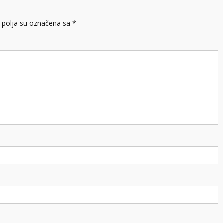
polja su označena sa
*