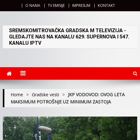
O NAMA
TV EMISIJE
IMPRESUM
KONTAKT
SREMSKOMITROVAČKA GRADSKA M TELEVIZIJA -
GLEDAJTE NAS NA KANALU 629. SUPERNOVA I 547.
KANALU IPTV
Home
>
Gradske vesti
>
JKP VODOVOD: OVOG LETA
MAKSIMUM POTROŠNJE UZ MINIMUM ZASTOJA