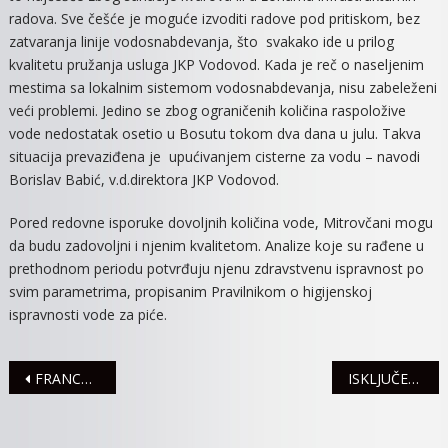
radova. Sve češće je moguće izvoditi radove pod pritiskom, bez
zatvaranja linije vodosnabdevanja, što svakako ide u prilog
kvalitetu pružanja usluga JKP Vodovod. Kada je reč o naseljenim
mestima sa lokalnim sistemom vodosnabdevanja, nisu zabeleženi
veći problemi. Jedino se zbog ograničenih količina raspoložive
vode nedostatak osetio u Bosutu tokom dva dana u julu. Takva
situacija prevaziđena je upućivanjem cisterne za vodu – navodi
Borislav Babić, v.d.direktora JKP Vodovod.
Pored redovne isporuke dovoljnih količina vode, Mitrovčani mogu
da budu zadovoljni i njenim kvalitetom. Analize koje su rađene u
prethodnom periodu potvrđuju njenu zdravstvenu ispravnost po
svim parametrima, propisanim Pravilnikom o higijenskoj
ispravnosti vode za piće.
Navigacija
FRANCUSKI FILMOVI PONOVO PRED MITROVČANIMA
ISKLJUČENJA STRUJE ZA 30. SEPTEMBAR
članaka