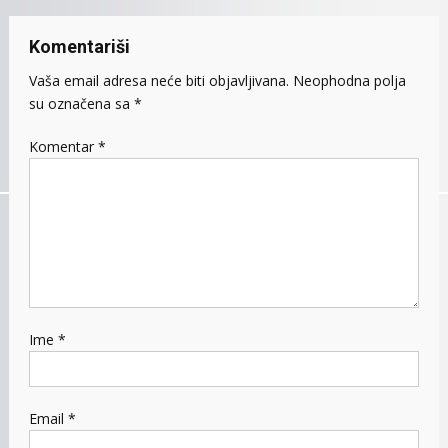
Komentariši
Vaša email adresa neće biti objavljivana.
Neophodna polja
su označena sa
*
Komentar
*
Ime
*
Email
*