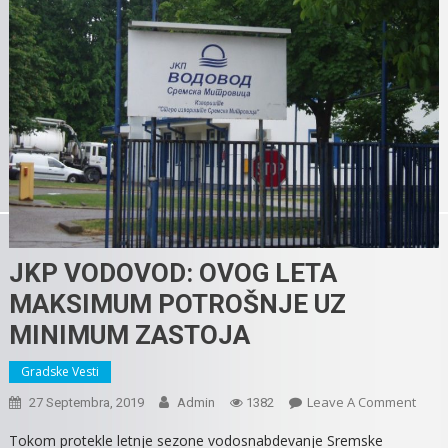
JKP VODOVOD: OVOG LETA
MAKSIMUM POTROŠNJE UZ
MINIMUM ZASTOJA
Gradske Vesti
On
Leave A Comment
27 Septembra, 2019
Admin
1382
JKP
Tokom protekle letnje sezone vodosnabdevanje Sremske
VOD