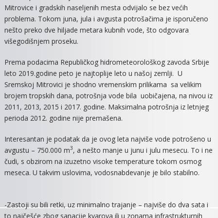
Mitrovice i gradskih naseljenih mesta odvijalo se bez većih
OVO
problema. Tokom juna, jula i avgusta potrošačima je isporučeno
LETA
nešto preko dve hiljade metara kubnih vode, što odgovara
MAK
višegodišnjem proseku.
POTR
UZ
Prema podacima Republičkog hidrometeorološkog zavoda Srbije
MINI
leto 2019.godine peto je najtoplije leto u našoj zemlji. U
ZAST
Sremskoj Mitrovici je shodno vremenskim prilikama sa velikim
brojem tropskih dana, potrošnja vode bila uobičajena, na nivou iz
2011, 2013, 2015 i 2017. godine. Maksimalna potrošnja iz letnjeg
perioda 2012. godine nije premašena.
Interesantan je podatak da je ovog leta najviše vode potrošeno u
3
avgustu – 750.000 m
, a nešto manje u junu i julu mesecu. To i ne
čudi, s obzirom na izuzetno visoke temperature tokom osmog
meseca. U takvim uslovima, vodosnabdevanje je bilo stabilno.
-Zastoji su bili retki, uz minimalno trajanje – najviše do dva sata i
to najčešće zbog sanacije kvarova ili u zonama infrastrukturnih