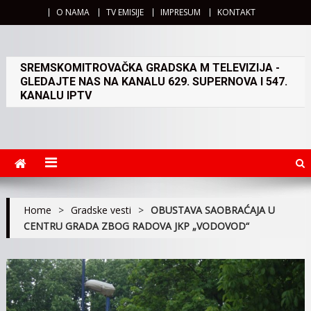
O NAMA
TV EMISIJE
IMPRESUM
KONTAKT
SREMSKOMITROVAČKA GRADSKA M TELEVIZIJA -
GLEDAJTE NAS NA KANALU 629. SUPERNOVA I 547.
KANALU IPTV
Home
>
Gradske vesti
>
OBUSTAVA SAOBRAĆAJA U
CENTRU GRADA ZBOG RADOVA JKP „VODOVOD“