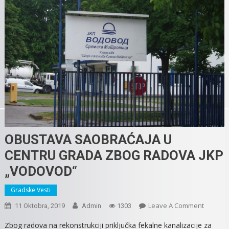
OBUSTAVA SAOBRAĆAJA U
CENTRU GRADA ZBOG RADOVA JKP
„VODOVOD“
Gradske Vesti
On
Leave A Comment
11 Oktobra, 2019
Admin
1303
OBUSTA
Zbog radova na rekonstrukciji priključka fekalne kanalizacije za
SAOBRA