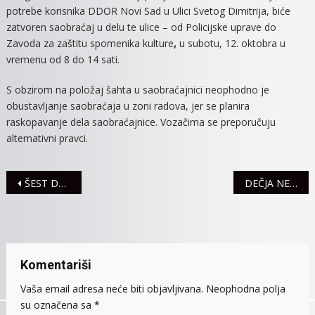
potrebe korisnika DDOR Novi Sad u Ulici Svetog Dimitrija, biće
U
zatvoren saobraćaj u delu te ulice – od Policijske uprave do
CENTRU
Zavoda za zaštitu spomenika kulture
,
u subotu, 12. oktobra u
GRADA
vremenu od 8 do 14 sati.
ZBOG
RADOV
S obzirom na položaj šahta u saobraćajnici neophodno je
JKP
obustavljanje saobraćaja u zoni radova, jer se planira
„VODOV
raskopavanje dela saobraćajnice. Vozačima se preporučuju
alternativni pravci.
Navigacija
ŠEST DECENIJA RUKOMETA U SREMSKOJ MITROVICI
DEČJA NEDELJA U MITROVAČKOJ GALERIJI
članaka
Komentariši
Vaša email adresa neće biti objavljivana.
Neophodna polja
su označena sa
*