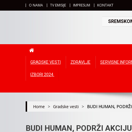
O NAMA
TV EMISIJE
IMPRESUM
KONTAKT
SREMSKOMI
GRADSKE VESTI
ZDRAVLJE
SERVISNE INFO
IZBORI 2024.
Home
>
Gradske vesti
>
BUDI HUMAN, PODRŽI
BUDI HUMAN, PODRŽI AKCIJU