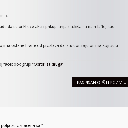
On
ment
BUDI
e da se priključe akciji prikupljanja slatkiša za najmlađe, kao i
HUMAN,
PODRŽI
AKCIJU
 kojima ostane hrane od proslava da istu doniraju onima koji su u
„OBROK
ZA
DRUGA“
oj facebook grupi
“Obrok za druga”
.
RASPISAN OPŠTI POZIV ZA UVOĐENJE U VOJNU EVIDENCIJU
polja su označena sa
*