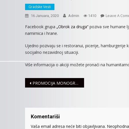
Gradske Vesti
Leave A Com
16 Januara, 2020
Admin
1410
Facebook grupa
„Obrok za druga“
poziva sve humane ljud
namirnica i hrane.
Ujedno pozivaju se i restoranui, picerije, hamburgerije
socijalno nezavidnoj situaciji.
Više informacija o akciji možete pronaći na humanitarn
Navigacija
PROMOCIJA MONOGRAFIJE MIROLJUBA VUJIČIĆA
članaka
Komentariši
Vaša email adresa neće biti objavljivana.
Neophodna 