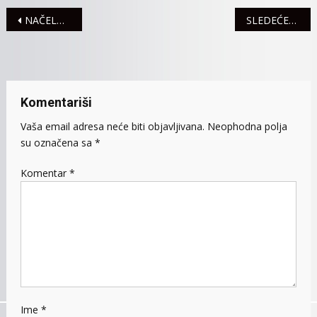
Navigacija
NAČELNIK NASTOVIĆ O ZAGAĐENJU VAZDUHA: NEMA MESTA PANICI
SLEDEĆEG VIKENDA DRUGA “ČVARKIJADA”
članaka
Komentariši
Vaša email adresa neće biti objavljivana.
Neophodna polja
su označena sa
*
Komentar
*
Ime
*