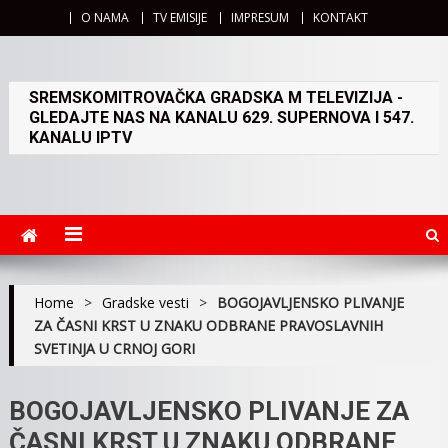
O NAMA
TV EMISIJE
IMPRESUM
KONTAKT
SREMSKOMITROVAČKA GRADSKA M TELEVIZIJA -
GLEDAJTE NAS NA KANALU 629. SUPERNOVA I 547.
KANALU IPTV
Home
>
Gradske vesti
>
BOGOJAVLJENSKO PLIVANJE
ZA ČASNI KRST U ZNAKU ODBRANE PRAVOSLAVNIH
SVETINJA U CRNOJ GORI
BOGOJAVLJENSKO PLIVANJE ZA
ČASNI KRST U ZNAKU ODBRANE