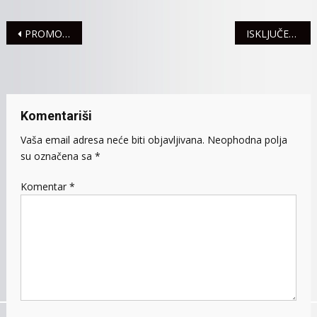
Navigacija
PROMOCIJA EVROPSKOG DNEVNIKA
ISKLJUČENJA STRUJE ZA 23. JANUAR
članaka
Komentariši
Vaša email adresa neće biti objavljivana.
Neophodna polja
su označena sa
*
Komentar
*