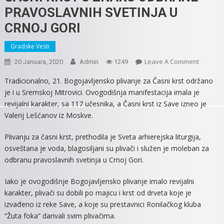
PRAVOSLAVNIH SVETINJA U
CRNOJ GORI
Gradske Vesti
On
Leave A Comment
20 Januara, 2020
Admin
1249
BOGOJA
Tradicionalno, 21. Bogojavljensko plivanje za Časni krst održano
PLIVANJ
je i u Sremskoj Mitrovici. Ovogodišnja manifestacija imala je
ZA
revijalni karakter, sa 117 učesnika, a Časni krst iz Save izneo je
ČASNI
Valerij Lešćanov iz Moskve.
KRST
U
Plivanju za časni krst, prethodila je Sveta arhierejska liturgija,
ZNAKU
osveštana je voda, blagosiljani su plivači i služen je moleban za
ODBRAN
odbranu pravoslavnih svetinja u Crnoj Gori.
PRAVOS
SVETINJ
Iako je ovogodišnje Bogojavljensko plivanje imalo revijalni
U
karakter, plivači su dobili po majicu i krst od drveta koje je
CRNOJ
izvađeno iz reke Save, a koje su prestavnici Ronilačkog kluba
GORI
“Žuta foka” darivali svim plivačima.