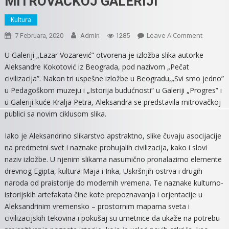
MITROVAČKOJ GALERIJI
Kultura
On
Leave A Comment
7 Februara, 2020
Admin
1285
SLIKE
U Galeriji „Lazar Vozarević” otvorena je izložba slika autorke
ALEKSA
Aleksandre Kokotović iz Beograda, pod nazivom „Pečat
KOKOTO
civilizacija”. Nakon tri uspešne izložbe u Beogradu,„Svi smo jedno”
DO
u Pedagoškom muzeju i „Istorija budućnosti“ u Galeriji „Progres” i
28.
u Galeriji kuće Kralja Petra, Aleksandra se predstavila mitrovačkoj
FEBRUA
publici sa novim ciklusom slika.
IZLOŽEN
U
Iako je Aleksandrino slikarstvo apstraktno, slike čuvaju asocijacije
MITROV
na predmetni svet i naznake prohujalih civilizacija, kako i slovi
GALERIJI
naziv izložbe. U njenim slikama nasumično pronalazimo elemente
drevnog Egipta, kultura Maja i Inka, Uskršnjih ostrva i drugih
naroda od praistorije do modernih vremena. Te naznake kulturno-
istorijskih artefakata čine kote prepoznavanja i orjentacije u
Aleksandrinim vremensko – prostornim mapama sveta i
civilizacijskih tekovina i pokušaj su umetnice da ukaže na potrebu