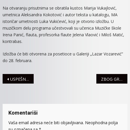
Na otvaranju prisutnima se obratila kustos Marija Vukajlović,
umetnica Aleksandra Kokotović i autor teksta u katalogu, MA
istoričar umetnosti Luka Vukićević, koji je otvorio izložbu. U
muzičkom delu programa učestvovali su učenica Muzičke škole
Irena Panić, flauta, profesorka flaute Jelena Vlaović i Miloš Matić,
kontrabas.
Izložba će biti otvorena za posetioce u Galeriji „Lazar Vozarević”
do 28. februara.
Navigacija
USPEŠNO ODRŽANA PETA LITERARNA RADIONICA „POSTAĆU PISAC“
ZBOG GRIPA ZABRANJENE POSETE U MITROVAČKOJ BOLNICI
članaka
Komentariši
Vaša email adresa neće biti objavljivana.
Neophodna polja
su označena sa
*