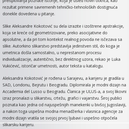
preispitivanja poznate istorije, koja je usled novih otkrića, kao
rezultat primene savremenih tehničko-tehnoloških dostignuća
donekle dovedena u pitanje.
Slike Aleksandre Kokotović su dela izrazite i izoštrene apstrakcije,
koja se kreće od geometrizovane, preko asocijativne do
apsolutne, a da pri tom kontekst realnog povoda ne isčezava sa
slike. Autorkino slikarstvo predstavlja jedinstven stil, do koga je
umetnica došla samostalno, u neprestanom procesu
individualizacije, autentično, bez direktnog uzora, rekao je Luka
Vukićević, istoričar umetnosti, autor teksta u katalogu.
Aleksandra Kokotović je rođena u Sarajevu, a karijeru je gradila u
SAD, Londonu, Bejrutu i Beogradu. Diplomirala je modni dizajn na
Accademia del Lusso u Beogradu. Članica je ULUS-a, a svoj likovni
izraz pronalazi u slikarstvu, crtežu, grafici i vajarstvu. Široj publici
poznata kao jedna od najuspešnijih manekenki u bivšoj Jugoslaviji,
a nakon toga uspešna modna menadžerka i vlasnica agencije za
modni dizajn vratila se svojoj prvoj ljubavi i uspešno otpočela
slikarsku karijeru.