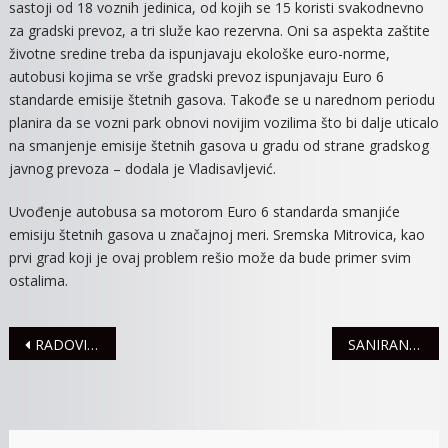
sastoji od 18 voznih jedinica, od kojih se 15 koristi svakodnevno
za gradski prevoz, a tri služe kao rezervna. Oni sa aspekta zaštite
životne sredine treba da ispunjavaju ekološke euro-norme,
autobusi kojima se vrše gradski prevoz ispunjavaju Euro 6
standarde emisije štetnih gasova. Takođe se u narednom periodu
planira da se vozni park obnovi novijim vozilima što bi dalje uticalo
na smanjenje emisije štetnih gasova u gradu od strane gradskog
javnog prevoza – dodala je Vladisavljević.
Uvođenje autobusa sa motorom Euro 6 standarda smanjiće
emisiju štetnih gasova u značajnoj meri. Sremska Mitrovica, kao
prvi grad koji je ovaj problem rešio može da bude primer svim
ostalima.
Navigacija
RADOVI NA PRUŽNOM PRELAZU U NASELJU MALA BOSNA
SANIRAN KROV NA SPORTSKOJ HALI, OD DANAS HALA OTVORENA ZA SPORTISTE
članaka