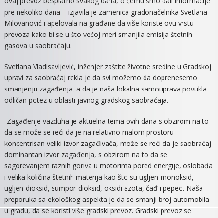
ovaj prevoz besplatno svakog dana, o čemu smo dali informacije
pre nekoliko dana – izjavila je zamenica gradonačelnika Svetlana
Milovanović i apelovala na građane da više koriste ovu vrstu
prevoza kako bi se u što većoj meri smanjila emisija štetnih
gasova u saobraćaju.
Svetlana Vladisavljević, inženjer zaštite životne sredine u Gradskoj
upravi za saobraćaj rekla je da svi možemo da doprenesemo
smanjenju zagađenja, a da je naša lokalna samouprava povukla
odličan potez u oblasti javnog gradskog saobraćaja.
-Zagađenje vazduha je aktuelna tema ovih dana s obzirom na to
da se može se reći da je na relativno malom prostoru
koncentrisan veliki izvor zagađivača, može se reći da je saobraćaj
dominantan izvor zagađenja, s obzirom na to da se
sagorevanjem raznih goriva u motorima pored energije, oslobađa
i velika količina štetnih materija kao što su ugljen-monoksid,
ugljen-dioksid, sumpor-dioksid, oksidi azota, čađ i pepeo. Naša
preporuka sa ekološkog aspekta je da se smanji broj automobila
u gradu, da se koristi više gradski prevoz. Gradski prevoz se