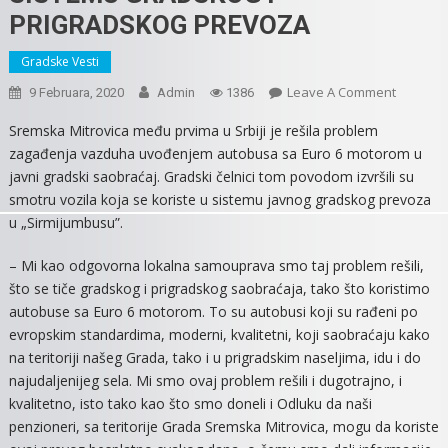
PRIGRADSKOG PREVOZA
Gradske Vesti
On
Leave A Comment
9 Februara, 2020
Admin
1386
AUTOBU
Sremska Mitrovica među prvima u Srbiji je rešila problem
SA
zagađenja vazduha uvođenjem autobusa sa Euro 6 motorom u
EURO
javni gradski saobraćaj. Gradski čelnici tom povodom izvršili su
6
smotru vozila koja se koriste u sistemu javnog gradskog prevoza
MOTOR
u „Sirmijumbusu”.
U
SISTEMU
– Mi kao odgovorna lokalna samouprava smo taj problem rešili,
GRADS
što se tiče gradskog i prigradskog saobraćaja, tako što koristimo
I
autobuse sa Euro 6 motorom. To su autobusi koji su rađeni po
PRIGRA
PREVOZ
evropskim standardima, moderni, kvalitetni, koji saobraćaju kako
na teritoriji našeg Grada, tako i u prigradskim naseljima, idu i do
najudaljenijeg sela. Mi smo ovaj problem rešili i dugotrajno, i
kvalitetno, isto tako kao što smo doneli i Odluku da naši
penzioneri, sa teritorije Grada Sremska Mitrovica, mogu da koriste