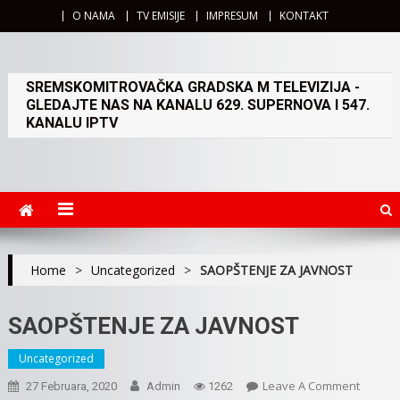
O NAMA
TV EMISIJE
IMPRESUM
KONTAKT
SREMSKOMITROVAČKA GRADSKA M TELEVIZIJA -
GLEDAJTE NAS NA KANALU 629. SUPERNOVA I 547.
KANALU IPTV
Home
>
Uncategorized
>
SAOPŠTENJE ZA JAVNOST
SAOPŠTENJE ZA JAVNOST
Uncategorized
On
Leave A Comment
27 Februara, 2020
Admin
1262