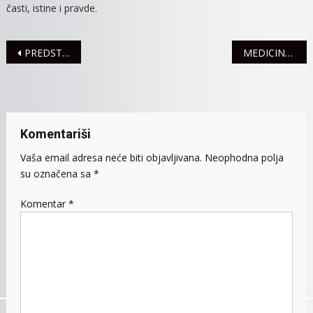
časti, istine i pravde.
Navigacija
PREDSTAVA „SREM, NAŠA KUĆA“ PONOVO NA REPERTOARU 9. MARTA
MEDICINSKA OPREMA ZA ODELJENJE HEMODIJALIZE
članaka
Komentariši
Vaša email adresa neće biti objavljivana.
Neophodna polja
su označena sa
*
Komentar
*