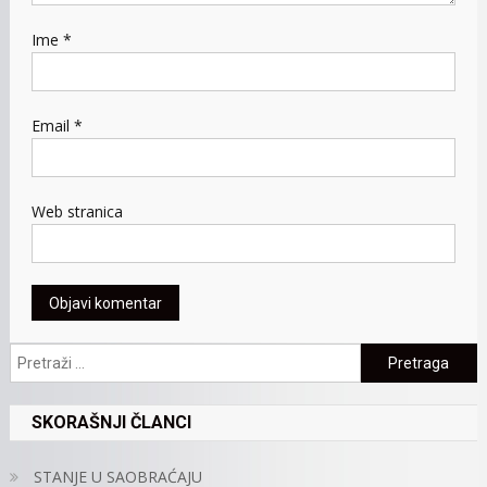
Ime
*
Email
*
Web stranica
Pretraga:
SKORAŠNJI ČLANCI
STANJE U SAOBRAĆAJU