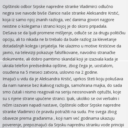
SAOPŠT
Opštinski odbor Srpske napredne stranke Vladimirci odlučno
ZA
negira sve navode bivše članice naše stranke Aleksandre Krstić,
JAVNOS
koja iz samo njoj znanih razloga, već danima govori najgore
neistine o kolegama i stranci kojoj je do skoro pripadala.
Dešava se da ljudi promene mišljenje, odluče se za drugu političku
opciju, ali to nikada ne bi trebalo da bude razlog za klevetanje
dotadašnjih kolega i prijatelja. Ne ulazimo u motive Krstićeve da
javno, na televiziji pokazuje falsifikovane, navodno stranačke
dokumente, ali dobro pamtimo skandal koji je izazvala kada je
ukrala telefon predsednika opštine, zbog čega je, uostalom,
osuđena na 5 meseci zatvora, uslovno na 2 godine.
Imajući u vidu da je Aleksandra Krstić, uprkos šteti koju pokušava
da nam nanese bez ikakvog razloga, samohrana majka, do sada
smo ćutali i nismo reagovali na seriju neosnovanih optužbi, koje
su s njene strane upućene stranci. Ipak, ukoliko se ovi verbalni i
ničim izazvani napadi nastave, Opštinski odbor Srpske napredne
stranke Vladimirci će pravdu potražiti na sudu. Pre svega zbog
obaveze prema građanima , koji nam već godinama ukazuju
poverenje, prepoznajući da Srpsku naprednu stranku vode principi