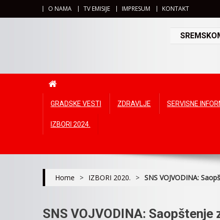
O NAMA
TV EMISIJE
IMPRESUM
KONTAKT
SREMSKOMI
GRADSKE VESTI
ZDRAVLJE
SERVISNE INFO
IZBORI 2024.
Home
>
IZBORI 2020.
>
SNS VOJVODINA: Saopšt
SNS VOJVODINA: Saopštenje z