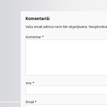
članaka
Komentariši
Vaša email adresa neće biti objavljivana.
Neophodna 
Komentar
*
Ime
*
Email
*