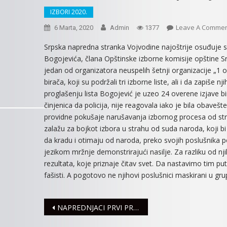
IZBORI 2020.
Leave A Comme
6 Marta, 2020
Admin
1377
Srpska napredna stranka Vojvodine najoštrije osuđuje s
Bogojevića, člana Opštinske izborne komisije opštine 
jedan od organizatora neuspelih šetnji organizacije „1 
birača, koji su podržali tri izborne liste, ali i da zapiš
proglašenju lista Bogojević je uzeo 24 overene izjave b
činjenica da policija, nije reagovala iako je bila obave
providne pokušaje narušavanja izbornog procesa od stra
zalažu za bojkot izbora u strahu od suda naroda, koji bi 
da kradu i otimaju od naroda, preko svojih poslušnika p
jezikom mržnje demonstrirajući nasilje. Za razliku od nji
rezultata, koje priznaje čitav svet. Da nastavimo tim pu
fašisti. A pogotovo ne njihovi poslušnici maskirani u gr
Navigacija
NAPREDNJACI PRVI PREDALI LISTU ZA LOKALNE IZBORE U SREMSKOJ MITROVICI