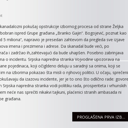
On
nt
SNS
kanadalozni pokušaj opstrukcije izbornog procesa od strane Željka
VOJVODINA:
Srbobran ispred Grupe građana „Branko Gajin“. Bogojević, poznat kao
Saopštenje
od 5 miliona“, napravio je presedan zahtevom da pregleda sve izjave
Za
e njihova imena i prezimena i adrese. Da skanadal bude veći, po
Javnost
irača i zadržao ih,zahtevajući da bude uhapšen. Posebno zabrinjava
štena o incidentu. Srpska napredna stranka Vojvodine upozorava na
ne pojedinaca, koji očigldeno deluju u saradnji sa onima, koji se
im na izborima pokazao šta misli o njihovoj politici. U očaju, sprečeni
okušavaju da izazovu incidente, jer je to ono što odlično rade: govor
h Srpska napredna stranka vodi politiku rada, prosperiteta i vrhunskih
tem neće nas sprečiti nikakvi tajkuni, plaćenici stranih ambasada ni
upe građana.
PROGLAŠENA PRVA IZBORNA LISTA ZA LOKALNE IZBORE U SREMSKOJ MITROVICI