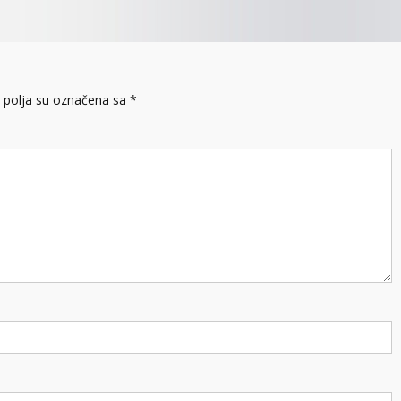
polja su označena sa
*