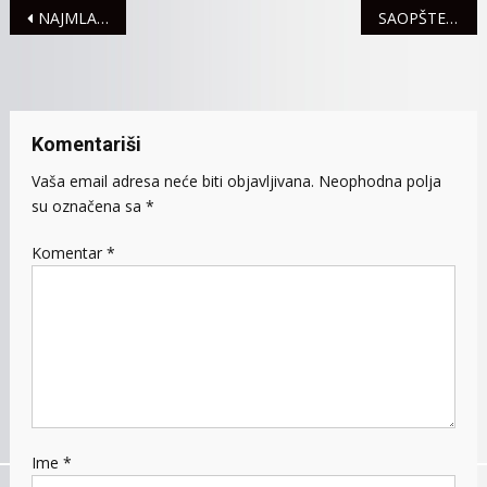
Navigacija
NAJMLAĐI PINKIJEVCI UČILI O ZDRAVOJ ISHRANI
SAOPŠTENJE ZA JAVNOST
članaka
Komentariši
Vaša email adresa neće biti objavljivana.
Neophodna polja
su označena sa
*
Komentar
*
Ime
*