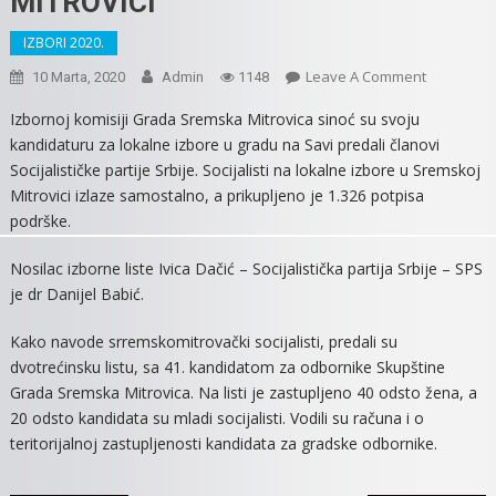
MITROVICI
IZBORI 2020.
On
Leave A Comment
10 Marta, 2020
Admin
1148
SOCIJALIST
Izbornoj komisiji Grada Sremska Mitrovica sinoć su svoju
SAMOSTA
kandidaturu za lokalne izbore u gradu na Savi predali članovi
IDU
Socijalističke partije Srbije. Socijalisti na lokalne izbore u Sremskoj
NA
Mitrovici izlaze samostalno, a prikupljeno je 1.326 potpisa
LOKALNE
podrške.
IZBORE
U
Nosilac izborne liste Ivica Dačić – Socijalistička partija Srbije – SPS
SREMSKOJ
je dr Danijel Babić.
MITROVICI
Kako navode srremskomitrovački socijalisti, predali su
dvotrećinsku listu, sa 41. kandidatom za odbornike Skupštine
Grada Sremska Mitrovica. Na listi je zastupljeno 40 odsto žena, a
20 odsto kandidata su mladi socijalisti. Vodili su računa i o
teritorijalnoj zastupljenosti kandidata za gradske odbornike.