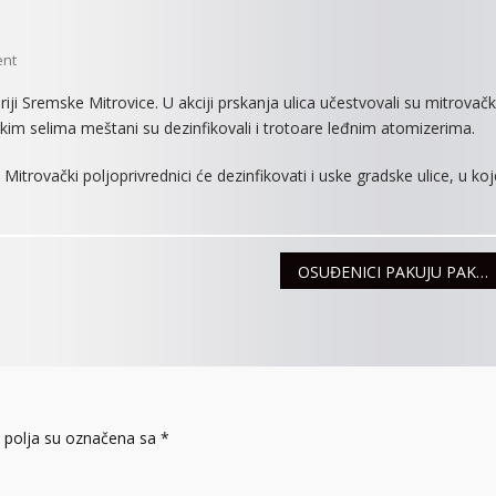
On
ent
DEZINFEKCIJA
oriji Sremske Mitrovice. U akciji prskanja ulica učestvovali su mitrovačk
ULICA
ekim selima meštani su dezinfikovali i trotoare leđnim atomizerima.
U
GRADU
 Mitrovački poljoprivrednici će dezinfikovati i uske gradske ulice, u koj
I
PO
SELIMA
OSUĐENICI PAKUJU PAKETE HRANE ZA PENZIONERE
polja su označena sa
*