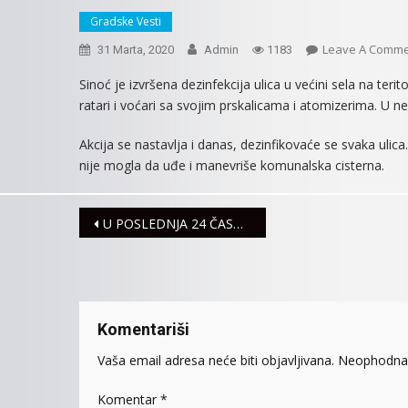
Gradske Vesti
Leave A Comm
31 Marta, 2020
Admin
1183
Sinoć je izvršena dezinfekcija ulica u većini sela na terit
ratari i voćari sa svojim prskalicama i atomizerima. U n
Akcija se nastavlja i danas, dezinfikovaće se svaka ulica.
nije mogla da uđe i manevriše komunalska cisterna.
Navigacija
U POSLEDNJA 24 ČASA REGISTROVANA 44 NOVA SLUČAJA ZARAZE KORONA VIRUSOM
članaka
Komentariši
Vaša email adresa neće biti objavljivana.
Neophodna 
Komentar
*