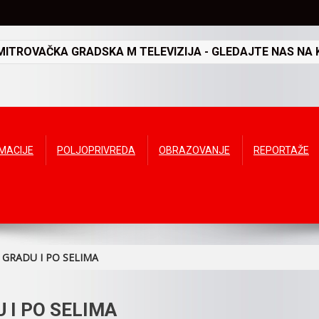
TROVAČKA GRADSKA M TELEVIZIJA - GLEDAJTE NAS NA K
RMACIJE
POLJOPRIVREDA
OBRAZOVANJE
REPORTAŽE
U GRADU I PO SELIMA
 I PO SELIMA