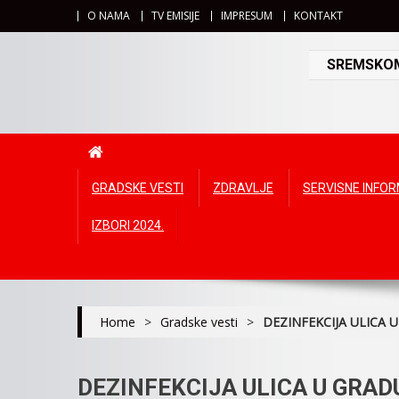
O NAMA
TV EMISIJE
IMPRESUM
KONTAKT
SREMSKOMI
GRADSKE VESTI
ZDRAVLJE
SERVISNE INFO
IZBORI 2024.
Home
>
Gradske vesti
>
DEZINFEKCIJA ULICA 
DEZINFEKCIJA ULICA U GRADU