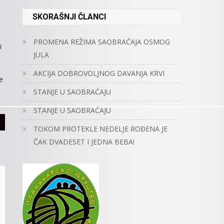
SKORAŠNJI ČLANCI
PROMENA REŽIMA SAOBRAĆAJA OSMOG
i
JULA
AKCIJA DOBROVOLJNOG DAVANJA KRVI
e
STANJE U SAOBRAĆAJU
STANJE U SAOBRAĆAJU
TOKOM PROTEKLE NEDELJE ROĐENA JE
ČAK DVADESET I JEDNA BEBA!