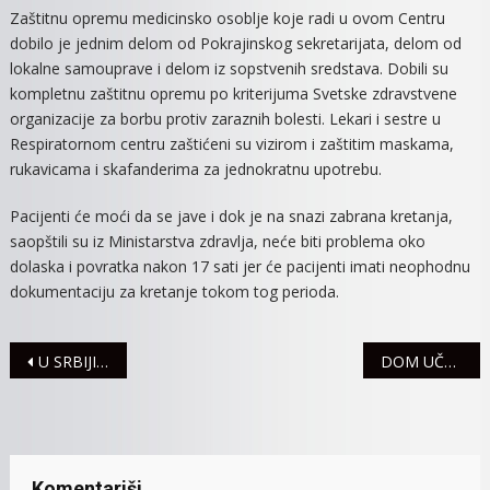
Zaštitnu opremu medicinsko osoblje koje radi u ovom Centru
dobilo je jednim delom od Pokrajinskog sekretarijata, delom od
lokalne samouprave i delom iz sopstvenih sredstava. Dobili su
kompletnu zaštitnu opremu po kriterijuma Svetske zdravstvene
organizacije za borbu protiv zaraznih bolesti. Lekari i sestre u
Respiratornom centru zaštićeni su vizirom i zaštitim maskama,
rukavicama i skafanderima za jednokratnu upotrebu.
Pacijenti će moći da se jave i dok je na snazi zabrana kretanja,
saopštili su iz Ministarstva zdravlja, neće biti problema oko
dolaska i povratka nakon 17 sati jer će pacijenti imati neophodnu
dokumentaciju za kretanje tokom tog perioda.
Navigacija
U SRBIJI RASTE BROJ OBOLELIH OD KORONA VIRUSA, POTVRĐEN 1.171 SLUČAJ COVID-19
DOM UČENIKA SPREMAN ZA PRIJEM LAKŠE OBOLELIH PACIJENATA
članaka
Komentariši