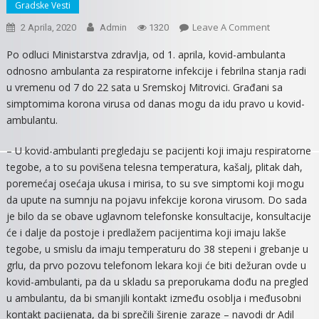
Gradske Vesti
On
Leave A Comment
2 Aprila, 2020
Admin
1320
KOVID
Po odluci Ministarstva zdravlja, od 1. aprila, kovid-ambulanta
–
odnosno ambulanta za respiratorne infekcije i febrilna stanja radi
AMBULANT
u vremenu od 7 do 22 sata u Sremskoj Mitrovici. Građani sa
U
simptomima korona virusa od danas mogu da idu pravo u kovid-
DISPANZER
ambulantu.
NA
SAVI
– U kovid-ambulanti pregledaju se pacijenti koji imaju respiratorne
tegobe, a to su povišena telesna temperatura, kašalj, plitak dah,
poremećaj osećaja ukusa i mirisa, to su sve simptomi koji mogu
da upute na sumnju na pojavu infekcije korona virusom. Do sada
je bilo da se obave uglavnom telefonske konsultacije, konsultacije
će i dalje da postoje i predlažem pacijentima koji imaju lakše
tegobe, u smislu da imaju temperaturu do 38 stepeni i grebanje u
grlu, da prvo pozovu telefonom lekara koji će biti dežuran ovde u
kovid-ambulanti, pa da u skladu sa preporukama dođu na pregled
u ambulantu, da bi smanjili kontakt između osoblja i međusobni
kontakt pacijenata, da bi sprečili širenje zaraze – navodi dr Adil