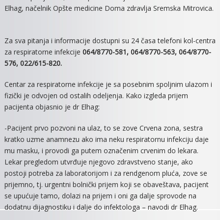
Elhag, načelnik Opšte medicine Doma zdravlja Sremska Mitrovica.
Za sva pitanja i informacije dostupni su 24 časa telefoni kol-centra
za respiratorne infekcije
064/8770-581, 064/8770-563, 064/8770-
576, 022/615-820.
Centar za respiratorne infekcije je sa posebnim spoljnim ulazom i
fizički je odvojen od ostalih odeljenja. Kako izgleda prijem
pacijenta objasnio je dr Elhag:
-Pacijent prvo pozvoni na ulaz, to se zove Crvena zona, sestra
kratko uzme anamnezu ako ima neku respiratornu infekciju daje
mu masku, i provodi ga putem označenim crvenim do lekara.
Lekar pregledom utvrđuje njegovo zdravstveno stanje, ako
postoji potreba za laboratorijom i za rendgenom pluća, zove se
prijemno, tj. urgentni bolnički prijem koji se obaveštava, pacijent
se upućuje tamo, dolazi na prijem i oni ga dalje sprovode na
dodatnu dijagnostiku i dalje do infektologa – navodi dr Elhag.