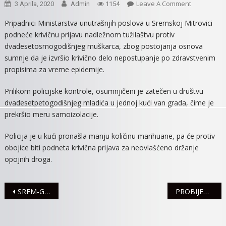
On
Leave A Comment
3 Aprila, 2020
Admin
1154
KRŠENjE
Pripadnici Ministarstva unutrašnjih poslova u Sremskoj Mitrovici
MERE
podneće krivičnu prijavu nadležnom tužilaštvu protiv
SAMOIZOLA
dvadesetosmogodišnjeg muškarca, zbog postojanja osnova
sumnje da je izvršio krivično delo nepostupanje po zdravstvenim
propisima za vreme epidemije.
Prilikom policijske kontrole, osumnjičeni je zatečen u društvu
dvadesetpetogodišnjeg mladića u jednoj kući van grada, čime je
prekršio meru samoizolacije.
Policija je u kući pronašla manju količinu marihuane, pa će protiv
obojice biti podneta krivična prijava za neovlašćeno držanje
opojnih droga.
Navigacija
SREM-GAS OČITAO GAS, MOGUĆE PROLONGIRANJE PLAĆANJA RAČUNA BRZ KAMATE
PROBIJENA PRVA TUNELSKA CEV U ČORTANOVCIMA, NA TRASI BRZE PRUGE BEOGRAD – NOVI SAD
članaka