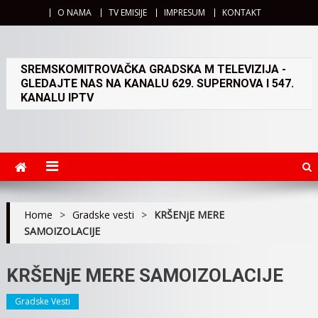
O NAMA
TV EMISIJE
IMPRESUM
KONTAKT
SREMSKOMITROVAČKA GRADSKA M TELEVIZIJA -
GLEDAJTE NAS NA KANALU 629. SUPERNOVA I 547.
KANALU IPTV
Home
>
Gradske vesti
>
KRŠENjE MERE
SAMOIZOLACIJE
KRŠENjE MERE SAMOIZOLACIJE
Gradske Vesti