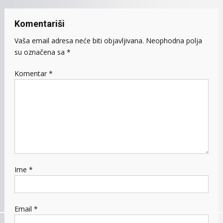
Komentariši
Vaša email adresa neće biti objavljivana.
Neophodna polja
su označena sa
*
Komentar
*
Ime
*
Email
*