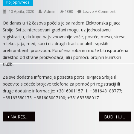
Poljoprivreda
On
Leave A Comment
10 Aprila, 2020
Admin
1380
POČELA
Od danas u 12 časova počela je sa radom Elektronska pijaca
SA
Srbije. Svi zainteresovani građani mogu, uz jednostavnu
RADOM
registraciju, da kupe najraznovrsnije voće, povrće, meso, sireve,
E-
mleko, jaja, med, kao i niz drugih tradicionalnih srpskih
PIJACA
prehrambenih proizvoda. Poručena roba im može biti isporučena
SRBIJE
direktno od strane proizvođača, ali i pomoću brojnih kurirskih
službi.
Za sve dodatne informacije posetite portal ePijaca Srbije ili
pozovite sledeće brojeve telefona za pomoć pri registraciji ili
druge dodatne informacije: +381600115711; +381648188777;
+38163380173; +381605007100; +381653388017
Navigacija
NA RESPIRATORIMA 127 OBOLELIH
BUDI HUMAN, DAJ KRV
članaka