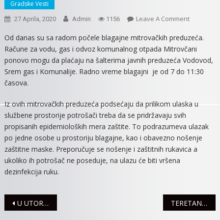
Gradske Vesti
On
Leave A Comment
27 Aprila, 2020
Admin
1156
BLAGAJNE
Od danas su sa radom počele blagajne mitrovačkih preduzeća.
JAVNIH
Račune za vodu, gas i odvoz komunalnog otpada Mitrovčani
PREDUZE
ponovo mogu da plaćaju na šalterima javnih preduzeća Vodovod,
POČELE
Srem gas i Komunalije. Radno vreme blagajni je od 7 do 11:30
SA
časova.
RADOM
Iz ovih mitrovačkih preduzeća podsećaju da prilikom ulaska u
službene prostorije potrošači treba da se pridržavaju svih
propisanih epidemioloških mera zaštite. To podrazumeva ulazak
po jedne osobe u prostoriju blagajne, kao i obavezno nošenje
zaštitne maske. Preporučuje se nošenje i zaštitnih rukavica a
ukoliko ih potrošač ne poseduje, na ulazu će biti vršena
dezinfekcija ruku.
Navigacija
U UTORAK, 28.APRILA JOŠ JEDNA AKCIJA DOBROVOLJNOG DAVANJA KRVI
TERETANE I SALONI POČELI SA RADOM