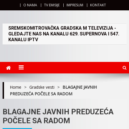
O NAMA
TV EMISIJE
IMPRESUM
KONTAKT
SREMSKOMITROVAČKA GRADSKA M TELEVIZIJA -
GLEDAJTE NAS NA KANALU 629. SUPERNOVA I 547.
KANALU IPTV
Home
>
Gradske vesti
>
BLAGAJNE JAVNIH
PREDUZEĆA POČELE SA RADOM
BLAGAJNE JAVNIH PREDUZEĆA
POČELE SA RADOM