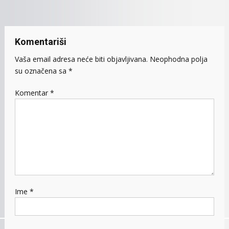
članaka
Komentariši
Vaša email adresa neće biti objavljivana.
Neophodna polja
su označena sa
*
Komentar
*
Ime
*