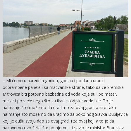
– Mi ćemo u narednih godinu, godinu i po dana uraditi
odbrambene panele i sa mačvanske strane, tako da će Sremska
Mitrovica biti potpuno bezbedna od voda koje su i po metar,
metar i po veće nego što su ikad istorijske vode bile. To je
najmanje što možemo da uradimo za ovaj grad, a isto tako
najmanje što možemo da uradimo za pokojnog Slavka Dubljevića
koji je dušu svoju dao za ovaj grad, i za ovaj kej, a to je da
nazovemo ovo šetalište po njemu – izjavio je ministar Branislav