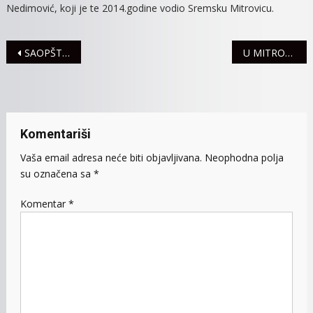
Nedimović, koji je te 2014.godine vodio Sremsku Mitrovicu.
Navigacija
SAOPŠTENJE ZA JAVNOST SNS ŠABAC
U MITROVAČKOM PORODILIŠTU ROĐENO 23 BEBE
članaka
Komentariši
Vaša email adresa neće biti objavljivana.
Neophodna polja
su označena sa
*
Komentar
*