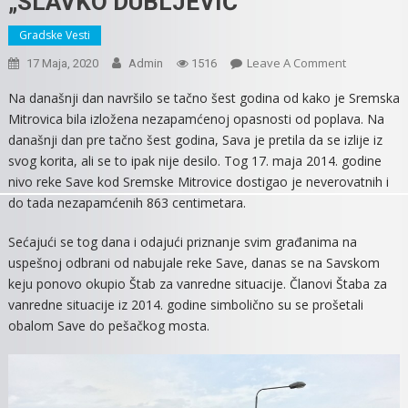
„SLAVKO DUBLJEVIĆ“
Gradske Vesti
On
Leave A Comment
17 Maja, 2020
Admin
1516
NA
Na današnji dan navršilo se tačno šest godina od kako je Sremska
ŠESTU
Mitrovica bila izložena nezapamćenoj opasnosti od poplava. Na
GODIŠNJIC
današnji dan pre tačno šest godina, Sava je pretila da se izlije iz
OD
svog korita, ali se to ipak nije desilo. Tog 17. maja 2014. godine
POPLAVA
nivo reke Save kod Sremske Mitrovice dostigao je neverovatnih i
OTVORENO
do tada nezapamćenih 863 centimetara.
ŠETALIŠTE
„SLAVKO
Sećajući se tog dana i odajući priznanje svim građanima na
DUBLJEVIĆ“
uspešnoj odbrani od nabujale reke Save, danas se na Savskom
keju ponovo okupio Štab za vanredne situacije. Članovi Štaba za
vanredne situacije iz 2014. godine simbolično su se prošetali
obalom Save do pešačkog mosta.