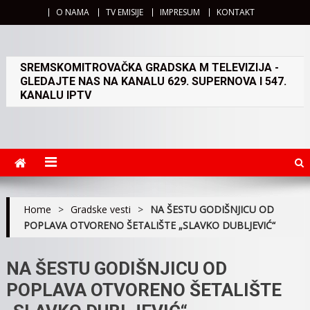
O NAMA
TV EMISIJE
IMPRESUM
KONTAKT
SREMSKOMITROVAČKA GRADSKA M TELEVIZIJA -
GLEDAJTE NAS NA KANALU 629. SUPERNOVA I 547.
KANALU IPTV
Home
>
Gradske vesti
>
NA ŠESTU GODIŠNJICU OD
POPLAVA OTVORENO ŠETALIŠTE „SLAVKO DUBLJEVIĆ“
NA ŠESTU GODIŠNJICU OD
POPLAVA OTVORENO ŠETALIŠTE