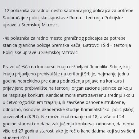
-12 polaznika za radno mesto saobraćajnog policajca za potrebe
Saobraćajne policijske ispostave Ruma – teritorija Policijske
uprave u Sremskoj Mitrovici;
-40 polaznika za radno mesto graničnog policajca za potrebe
stanica granične policije Sremska Rača, Batrovci i Šid – teritorija
Policijske uprave u Sremskoj Mitrovici.
Pravo učešća na konkursu imaju državljani Republike Srbije, koji
imaju prijavljeno prebivalište na teritoriji Srbije, najmanje jednu
godinu neprekidno pre dana podnošenja prijave na konkurs i
prijavljeno prebivalište na teritoriji organizacione jedinice za koju
se raspisuje konkurs. Kandidat mora imati završenu srednju školu
u četvorogodišnjem trajanju, ili završene osnovne strukovne,
odnosno, osnovne akademske studije Kriminalističko- policijskog
univerziteta (KPU). Ne može imati manje od 18, a više od 24
godine starosti do dana zaključenja konkursa, odnosno, da nema
više od 27 godina starosti ako je reč o kandidatima koji su svršeni
studenti KPU.