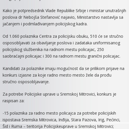
PRIMA
Kako je potpredsednik Vlade Republike Srbije i ministar unutrašnjih
1.060
poslova dr Nebojša Stefanović najavio, Ministarstvo nastavlja sa
POLAZNIKA
jačanjem i podmlađivanjem policijskog kadra.
Od 1.060 polaznika Centra za policijsku obuku, 510 će se stručno
osposobljavati za obavljanje poslova i zadataka uniformisanog
policijskog službenika na radnom mestu policajac, 250
saobraćajni policajac i 300 na radnom mestu granični policajac.
Kandidati za polaznike imaju mogućnost da se prilikom prijave na
konkurs izjasne za koje radno mesto mesto žele da prođu
stručno osposobljavanje.
Za potrebe Policijske uprave u Sremskoj Mitrovici, konkurs je
raspisan za:
-15 polaznika za radno mesto policajca za potrebe policijskih
ispostava Sremska Mitrovica, Inđija, Stara Pazova, Irig, Pećinci,
Šid i Ruma – teritorija Policijskeuprave u Sremskoj Mitrovici;