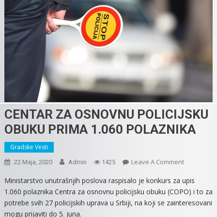
CENTAR ZA OSNOVNU POLICIJSKU
OBUKU PRIMA 1.060 POLAZNIKA
Gradske Vesti
On
Leave A Comment
22 Maja, 2020
Admin
1425
CENTAR
Ministarstvo unutrašnjih poslova raspisalo je konkurs za upis
ZA
1.060 polaznika Centra za osnovnu policijsku obuku (COPO) i to za
OSNOVNU
potrebe svih 27 policijskih uprava u Srbiji, na koji se zainteresovani
POLICIJSKU
mogu prijaviti do 5. juna.
OBUKU