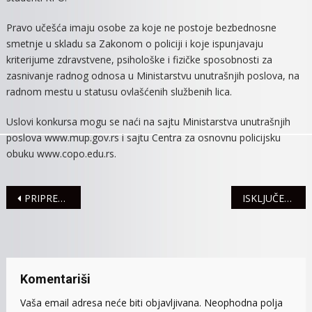
Pravo učešća imaju osobe za koje ne postoje bezbednosne
smetnje u skladu sa Zakonom o policiji i koje ispunjavaju
kriterijume zdravstvene, psihološke i fizičke sposobnosti za
zasnivanje radnog odnosa u Ministarstvu unutrašnjih poslova, na
radnom mestu u statusu ovlašćenih službenih lica.
Uslovi konkursa mogu se naći na sajtu Ministarstva unutrašnjih
poslova www.mup.gov.rs i sajtu Centra za osnovnu policijsku
obuku www.copo.edu.rs.
Navigacija
PRIPREME ZA UPIS U VISOKU ŠKOLU „SIRMIJUM“
ISKLJUČENJA STRUJE ZA 25. MAJ
članaka
Komentariši
Vaša email adresa neće biti objavljivana.
Neophodna polja