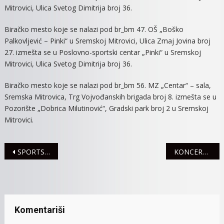
Mitrovici, Ulica Svetog Dimitrija broj 36.
Biračko mesto koje se nalazi pod br_bm 47. OŠ „Boško
Palkovljević – Pinki“ u Sremskoj Mitrovici, Ulica Zmaj Jovina broj
27. izmešta se u Poslovno-sportski centar „Pinki“ u Sremskoj
Mitrovici, Ulica Svetog Dimitrija broj 36.
Biračko mesto koje se nalazi pod br_bm 56. MZ „Centar“ – sala,
Sremska Mitrovica, Trg Vojvođanskih brigada broj 8. izmešta se u
Pozorište „Dobrica Milutinović“, Gradski park broj 2 u Sremskoj
Mitrovici.
Navigacija
SPORTSKA OPREMA ZA FUDBALSKE KLUBOVE DAR FUDBALSKIH SAVEZA SRBIJE I VOJVODINE
KONCERT SARE NIKOLIĆ
članaka
Komentariši