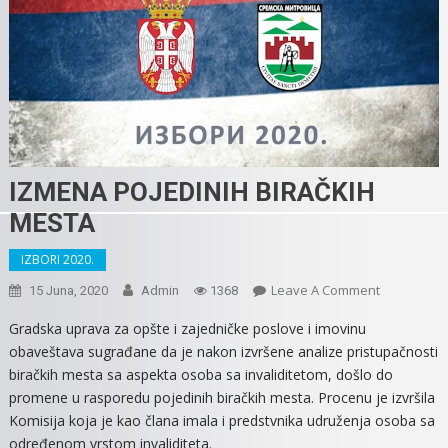
IZMENA POJEDINIH BIRAČKIH
MESTA
IZBORI 2020.
On
Leave A Comment
15 Juna, 2020
Admin
1368
IZMENA
Gradska uprava za opšte i zajedničke poslove i imovinu
POJEDINIH
obaveštava sugrađane da je nakon izvršene analize pristupačnosti
BIRAČKIH
biračkih mesta sa aspekta osoba sa invaliditetom, došlo do
MESTA
promene u rasporedu pojedinih biračkih mesta. Procenu je izvršila
Komisija koja je kao člana imala i predstvnika udruženja osoba sa
određenom vrstom invaliditeta.