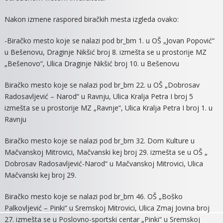
Nakon izmene raspored biračkih mesta izgleda ovako:
-Biračko mesto koje se nalazi pod br_bm 1. u OŠ „Jovan Popović“
u Bešenovu, Draginje Nikšić broj 8. izmešta se u prostorije MZ
„Bešenovo“, Ulica Draginje Nikšić broj 10. u Bešenovu
Biračko mesto koje se nalazi pod br_bm 22. u OŠ „Dobrosav
Radosavljević – Narod“ u Ravnju, Ulica Kralja Petra I broj 5
izmešta se u prostorije MZ „Ravnje“, Ulica Kralja Petra I broj 1. u
Ravnju
Biračko mesto koje se nalazi pod br_bm 32. Dom Kulture u
Mačvanskoj Mitrovici, Mačvanski kej broj 29. izmešta se u OŠ „
Dobrosav Radosavljević-Narod“ u Mačvanskoj Mitrovici, Ulica
Mačvanski kej broj 29.
Biračko mesto koje se nalazi pod br_bm 46. OŠ „Boško
Palkovljević – Pinki“ u Sremskoj Mitrovici, Ulica Zmaj Jovina broj
27. izmešta se u Poslovno-sportski centar „Pinki“ u Sremskoj