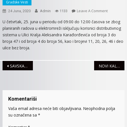
Gradske Vesti
On
Leave A Comment
24 Juna, 2020
Admin
1133
ISKLjUČENj
U četvrtak, 25. juna u periodu od 09:00 do 12:00 časova se zbog
STRUJE
planiranih radova u elektromreži isključuju korisnici distributivnog
ZA
sistema u Ulici Kralja Aleksandra Karađorđevića od broja 3 do
ČETVRTAK,
broja 47 i od broja 4 do broja 56, kao i brojevi 11, 20, 26, 46 i deo
25.JUN
ulice bez broja.
Navigacija
SAVSKA VODA ISPRAVNA ZA KUPANJE
NOVI KALENDAR ZA ŠKOLSKU 2020/2021.GODINU
članaka
Komentariši
Vaša email adresa neće biti objavljivana.
Neophodna polja
su označena sa
*