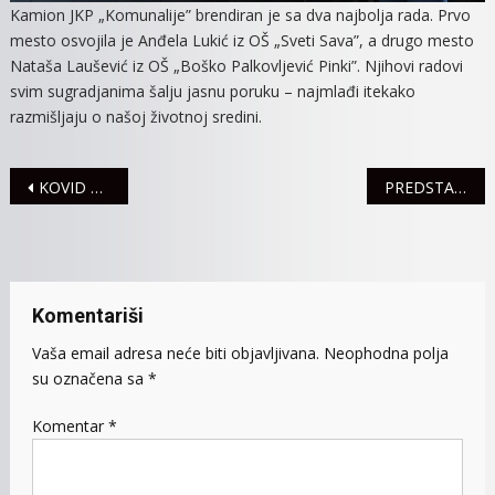
Kamion JKP „Komunalije” brendiran je sa dva najbolja rada. Prvo
mesto osvojila je Anđela Lukić iz OŠ „Sveti Sava”, a drugo mesto
Nataša Laušević iz OŠ „Boško Palkovljević Pinki”. Njihovi radovi
svim sugradjanima šalju jasnu poruku – najmlađi itekako
razmišljaju o našoj životnoj sredini.
Navigacija
KOVID AMBULANTA U PROSTORIJAMA VII ZDRAVSTVENE STANICE
PREDSTAVA „SRCE OD LEGO KOCKICA“ NA DEČIJIM ZMAJEVIM IGRAMA
članaka
Komentariši
Vaša email adresa neće biti objavljivana.
Neophodna polja
su označena sa
*
Komentar
*