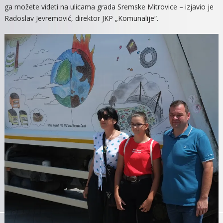
ga možete videti na ulicama grada Sremske Mitrovice – izjavio je
Radoslav Jevremović, direktor JKP „Komunalije“.