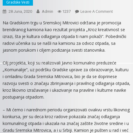
Gradske Vesti
On
Leave A Comment
28 Juna, 2020
Admin
1237
KAMION
Na Gradskom trgu u Sremskoj Mitrovici održana je promocija
KOMUNALIJ
brendiranog kamiona kao rezultat projekta „Kroz kreativnost se
BRENDIRAN
izrazi, šta je kultura odlaganja otpada ti nam pokaži“. Pobednički
UČENIČKIM
radovi učenika su se našli na kamionu za odvoz otpada, sa
RADOVIMA
jasnom porukom i ciljem podizanja svesti stanovnika.
Cilj projekta, koji su realizovali Javno komunalno preduzeće
„Komunalije”, uz podršku Gradske uprave za obrazovanje, kulturu
i omladinu Grada Sremska Mitrovica, bio je da se doprinese
razvoju svesti o značaju zbrinjavanja i pravilnog odlaganja otpada,
kroz likovno izražavanje i ukazivanje na pravilne i kulturne navike
postupanja otpadom.
– Mi ćemo i narednom periodu organizovati ovakvu vrstu likovnog
konkursa, jer su deca kroz radove pokazala značaj odlaganja
komunalnog otpada i ukazala na značaj zaštite životne sredine i u
Gradu Sremska Mitrovica, a i u Srbiji. Kamion je pušten u rad i već