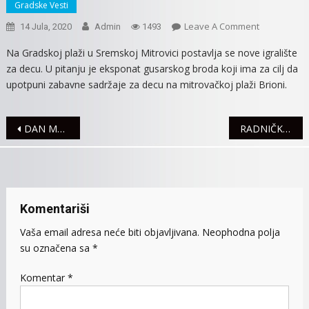
Gradske Vesti
On
Leave A Comment
14 Jula, 2020
Admin
1493
GUSARSKI
Na Gradskoj plaži u Sremskoj Mitrovici postavlja se nove igralište
BROD,
za decu. U pitanju je eksponat gusarskog broda koji ima za cilj da
NOVO
upotpuni zabavne sadržaje za decu na mitrovačkoj plaži Brioni.
IGRALIŠTE
NA
PLAŽI
Navigacija
DAN MAGARICE, U ČAST OVE KORISNE ŽIVOTINJE
RADNIČKI U PRVOJ LIGI SRBIJE, POČELE PRIPREME ZA NOVU SEZONU
članaka
Komentariši
Vaša email adresa neće biti objavljivana.
Neophodna polja
su označena sa
*
Komentar
*