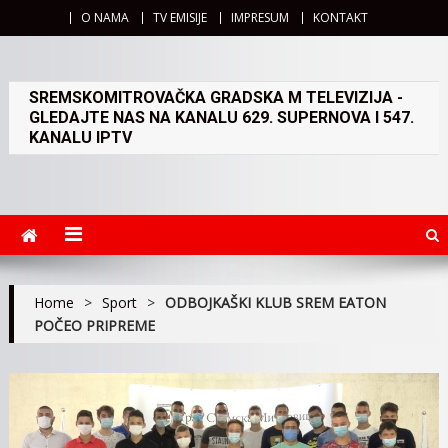
O NAMA
TV EMISIJE
IMPRESUM
KONTAKT
SREMSKOMITROVAČKA GRADSKA M TELEVIZIJA -
GLEDAJTE NAS NA KANALU 629. SUPERNOVA I 547.
KANALU IPTV
Home
>
Sport
>
ODBOJKAŠKI KLUB SREM EATON
POČEO PRIPREME