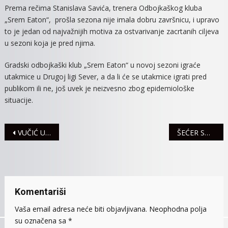
Prema rečima Stanislava Savića, trenera Odbojkaškog kluba
„Srem Eaton“, prošla sezona nije imala dobru završnicu, i upravo
to je jedan od najvažnijih motiva za ostvarivanje zacrtanih ciljeva
u sezoni koja je pred njima.
Gradski odbojkaški klub „Srem Eaton“ u novoj sezoni igraće
utakmice u Drugoj ligi Sever, a da li će se utakmice igrati pred
publikom ili ne, još uvek je neizvesno zbog epidemiološke
situacije.
Navigacija
VUČIĆ U RAČI:POMIRENJE DA, PONIŽENJE NIKADA
ŠEĆER SOKAK SUTRA PRE PODNE BEZ VODE
članaka
Komentariši
Vaša email adresa neće biti objavljivana.
Neophodna polja
su označena sa
*