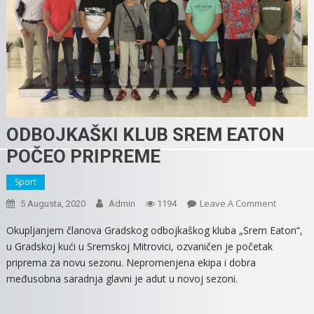
ODBOJKAŠKI KLUB SREM EATON
POČEO PRIPREME
Sport
On
Leave A Comment
5 Augusta, 2020
Admin
1194
ODBOJKA
Okupljanjem članova Gradskog odbojkaškog kluba „Srem Eaton“,
KLUB
u Gradskoj kući u Sremskoj Mitrovici, ozvaničen je početak
SREM
priprema za novu sezonu. Nepromenjena ekipa i dobra
EATON
međusobna saradnja glavni je adut u novoj sezoni.
POČEO
PRIPREM