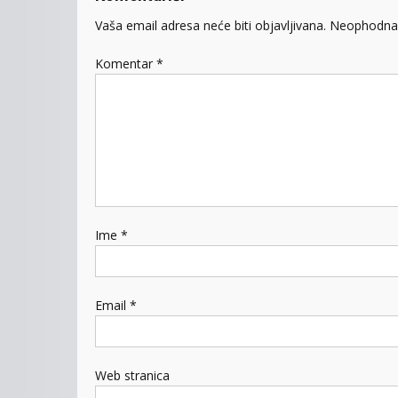
Vaša email adresa neće biti objavljivana.
Neophodna 
Komentar
*
Ime
*
Email
*
Web stranica