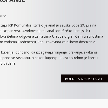
On
ment
SAVSKA
aju JKP Komunalije, izvršio je analizu savske vode 29. jula na
VODA
d Dispanzera. Uzorkovanjem i analizom fizičko-hemijskih i
ISPRAVNA
lokalitetima odgovara zahtevima Uredbe o graničnim vrednostima
ZA
m vodama i sedimentu, kao i rokovima za njihovo dostizanje.
KUPANJE
kupanje, odnosno, da izbegavaju ronjenje, prskanje, skakanje i
epeno se rashladiti, a nakon kupanja u Savi potrebno je koristiti
o tri dana.
BOLNICA NESMETANO RADI, UPRKOS KOVID CENTRU