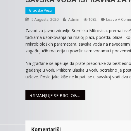
Gradske Vesti
Leave A Com
5 Augusta, 2020
Admin
1082
Zavod za javno zdravlje Sremska Mitrovica, prema izvešt
tačkama uzorkovanja na maloj plaži, početku plaže i ko
mikrobioloških parametara, savska voda na navedenim 
zagađujućih materija u površinskim vodama i podzemni
Na građane se apeluje da prate preporuke za bezbedno 
gledanje u vodi. Prilikom ulaska u vodu potrebno je post
tuševe. Posle jake kiše ne kupati se u savskoj vodi dva d
Navigacija
SMANJUJE SE BROJ OBOLELIH OD KORONAVIRUSA, ALI OPUŠTANJA NEMA
članaka
Komentariši