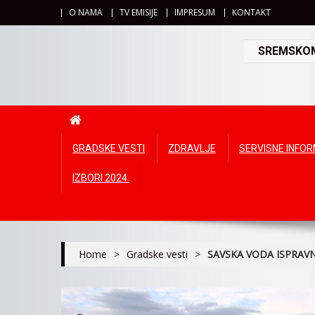
O NAMA
TV EMISIJE
IMPRESUM
KONTAKT
SREMSKOMI
GRADSKE VESTI
ZDRAVLJE
SERVISNE INFO
IZBORI 2024.
Home
>
Gradske vesti
>
SAVSKA VODA ISPRAV