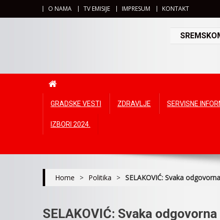
O NAMA
TV EMISIJE
IMPRESUM
KONTAKT
SREMSKOMI
GRADSKE VESTI
ZDRAVLJE
SERVISNE INFO
IZBORI 2024.
Home
>
Politika
>
SELAKOVIĆ: Svaka odgovorna v
SELAKOVIĆ: Svaka odgovorna v