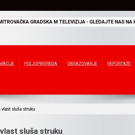
TROVAČKA GRADSKA M TELEVIZIJA - GLEDAJTE NAS NA K
RMACIJE
POLJOPRIVREDA
OBRAZOVANJE
REPORTAŽE
last sluša struku
last sluša struku