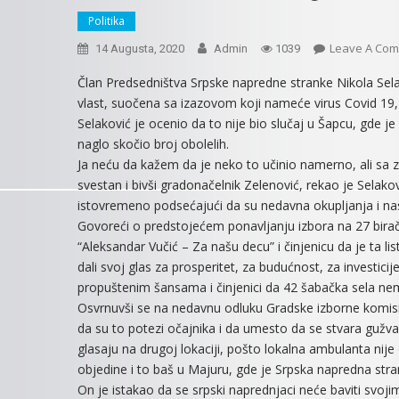
Politika
Leave A Co
14 Augusta, 2020
Admin
1039
Član Predsedništva Srpske napredne stranke Nikola Selak
vlast, suočena sa izazovom koji nameće virus Covid 19, 
Selaković je ocenio da to nije bio slučaj u Šapcu, gde 
naglo skočio broj obolelih.
Ja neću da kažem da je neko to učinio namerno, ali sa
svestan i bivši gradonačelnik Zelenović, rekao je Selak
istovremeno podsećajući da su nedavna okupljanja i nasil
Govoreći o predstojećem ponavljanju izbora na 27 birač
“Aleksandar Vučić – Za našu decu” i činjenicu da je ta l
dali svoj glas za prosperitet, za budućnost, za investicij
propuštenim šansama i činjenici da 42 šabačka sela nem
Osvrnuvši se na nedavnu odluku Gradske izborne komisij
da su to potezi očajnika i da umesto da se stvara guž
glasaju na drugoj lokaciji, pošto lokalna ambulanta nij
objedine i to baš u Majuru, gde je Srpska napredna stra
On je istakao da se srpski naprednjaci neće baviti svoji