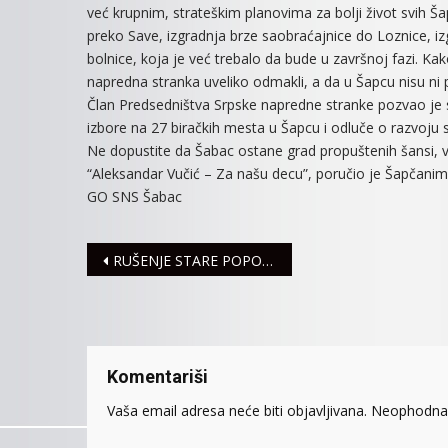
već krupnim, strateškim planovima za bolji život svih 
preko Save, izgradnja brze saobraćajnice do Loznice, iz
bolnice, koja je već trebalo da bude u završnoj fazi. Ka
napredna stranka uveliko odmakli, a da u Šapcu nisu ni p
Član Predsedništva Srpske napredne stranke pozvao je
izbore na 27 biračkih mesta u Šapcu i odluče o razvoju sv
Ne dopustite da Šabac ostane grad propuštenih šansi, već
“Aleksandar Vučić – Za našu decu”, poručio je Šapčanim
GO SNS Šabac
Navigacija
RUŠENJE STARE POPOVIĆEVE ŠKOLE
članaka
Komentariši
Vaša email adresa neće biti objavljivana.
Neophodna 