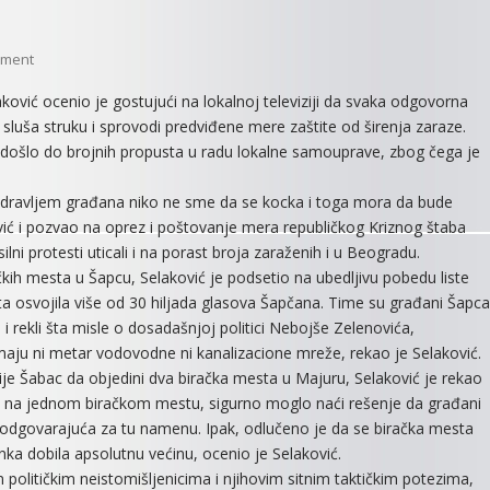
On
mment
SELAKOVIĆ:
ović ocenio je gostujući na lokalnoj televiziji da svaka odgovorna
Svaka
sluša struku i sprovodi predviđene mere zaštite od širenja zaraze.
Odgovorna
je došlo do brojnih propusta u radu lokalne samouprave, zbog čega je
Vlast
Sluša
 zdravljem građana niko ne sme da se kocka i toga mora da bude
Struku
ović i pozvao na oprez i poštovanje mera republičkog Kriznog štaba
ni protesti uticali i na porast broja zaraženih i u Beogradu.
kih mesta u Šapcu, Selaković je podsetio na ubedljivu pobedu liste
ista osvojila više od 30 hiljada glasova Šapčana. Time su građani Šapca
e i rekli šta misle o dosadašnjoj politici Nebojše Zelenovića,
aju ni metar vodovodne ni kanalizacione mreže, rekao je Selaković.
e Šabac da objedini dva biračka mesta u Majuru, Selaković je rekao
va na jednom biračkom mestu, sigurno moglo naći rešenje da građani
e odgovarajuća za tu namenu. Ipak, odlučeno je da se biračka mesta
nka dobila apsolutnu većinu, ocenio je Selaković.
m političkim neistomišljenicima i njihovim sitnim taktičkim potezima,