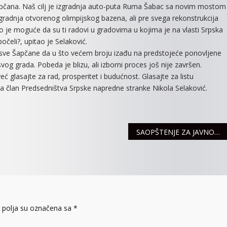
Šapčana. Naš cilj je izgradnja auto-puta Ruma Šabac sa novim mostom
gradnja otvorenog olimpijskog bazena, ali pre svega rekonstrukcija
ko je moguće da su ti radovi u gradovima u kojima je na vlasti Srpska
očeli?, upitao je Selaković.
 sve Šapčane da u što većem broju izađu na predstojeće ponovljene
og grada. Pobeda je blizu, ali izborni proces još nije završen.
 glasajte za rad, prosperitet i budućnost. Glasajte za listu
a član Predsedništva Srpske napredne stranke Nikola Selaković.
SAOPŠTENJE ZA JAVNOST
polja su označena sa
*