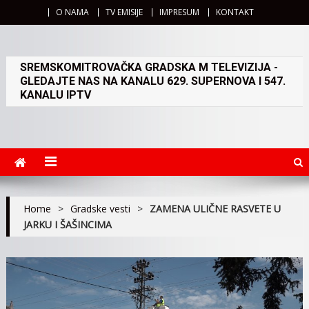
O NAMA
TV EMISIJE
IMPRESUM
KONTAKT
SREMSKOMITROVAČKA GRADSKA M TELEVIZIJA -
GLEDAJTE NAS NA KANALU 629. SUPERNOVA I 547.
KANALU IPTV
Home
>
Gradske vesti
>
ZAMENA ULIČNE RASVETE U
JARKU I ŠAŠINCIMA