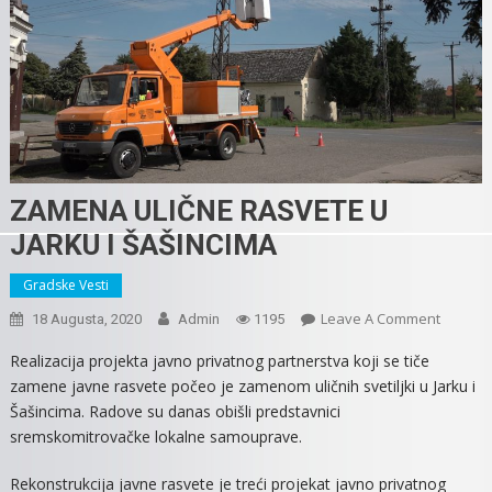
ZAMENA ULIČNE RASVETE U
JARKU I ŠAŠINCIMA
Gradske Vesti
On
Leave A Comment
18 Augusta, 2020
Admin
1195
ZAMEN
Realizacija projekta javno privatnog partnerstva koji se tiče
ULIČNE
zamene javne rasvete počeo je zamenom uličnih svetiljki u Jarku i
RASVET
Šašincima. Radove su danas obišli predstavnici
U
sremskomitrovačke lokalne samouprave.
JARKU
I
Rekonstrukcija javne rasvete je treći projekat javno privatnog
ŠAŠINC