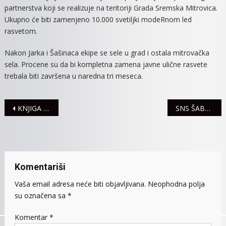
partnerstva koji se realizuje na teritoriji Grada Sremska Mitrovica.
Ukupno će biti zamenjeno 10.000 svetiljki modeRnom led
rasvetom.
Nakon Jarka i Šašinaca ekipe se sele u grad i ostala mitrovačka
sela. Procene su da bi kompletna zamena javne ulične rasvete
trebala biti završena u naredna tri meseca.
Navigacija
KNJIGA PETERA HANDKEA „ISTORIJA IZA PRIPOVESTI – ESEJI O JUGOSLAVIJI“ U IZDANJU „PROMETEJA“
SNS ŠABAC: Uskoro očekuju ponavljanje izbora na 27 izbornih mesta
članaka
Komentariši
Vaša email adresa neće biti objavljivana.
Neophodna polja
su označena sa
*
Komentar
*