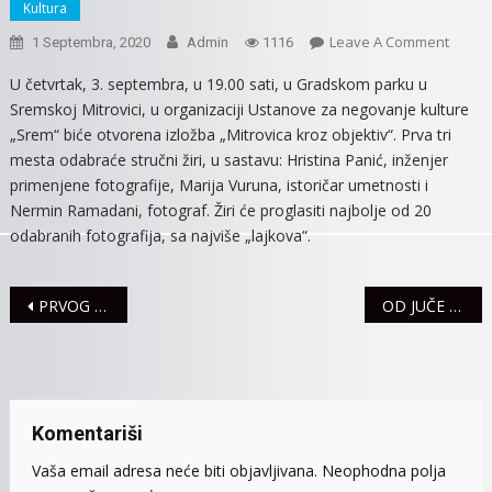
Kultura
On
Leave A Comment
1 Septembra, 2020
Admin
1116
IZLOŽ
U četvrtak, 3. septembra, u 19.00 sati, u Gradskom parku u
FOTOG
Sremskoj Mitrovici, u organizaciji Ustanove za negovanje kulture
3.
„Srem“ biće otvorena izložba „Mitrovica kroz objektiv“. Prva tri
SEPTE
mesta odabraće stručni žiri, u sastavu: Hristina Panić, inženjer
U
primenjene fotografije, Marija Vuruna, istoričar umetnosti i
GRAD
Nermin Ramadani, fotograf. Žiri će proglasiti najbolje od 20
PARK
odabranih fotografija, sa najviše „lajkova“.
Navigacija
PRVOG SEPTEMBARSKOG DANA DEO SREMSKE MITROVICE BEZ STRUJE
OD JUČE TRI SAOBRAĆAJNE NEZGODE
članaka
Komentariši
Vaša email adresa neće biti objavljivana.
Neophodna polja