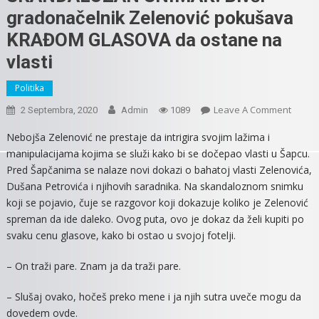
gradonačelnik Zelenović pokušava
KRAĐOM GLASOVA da ostane na
vlasti
Politika
On
Leave A Comment
2 Septembra, 2020
Admin
1089
SRAM
Nebojša Zelenović ne prestaje da intrigira svojim lažima i
U
manipulacijama kojima se služi kako bi se dočepao vlasti u Šapcu.
ŠAPCU
Pred Šapčanima se nalaze novi dokazi o bahatoj vlasti Zelenovića,
–
Dušana Petrovića i njihovih saradnika. Na skandaloznom snimku
SKAN
koji se pojavio, čuje se razgovor koji dokazuje koliko je Zelenović
SNIMA
spreman da ide daleko. Ovog puta, ovo je dokaz da želi kupiti po
Bivši
Grado
svaku cenu glasove, kako bi ostao u svojoj fotelji.
Zeleno
– On traži pare. Znam ja da traži pare.
Pokuš
KRAĐ
– Slušaj ovako, hočeš preko mene i ja njih sutra uveče mogu da
GLAS
dovedem ovde.
Da