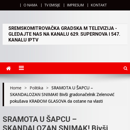
O NAMA
TV EMISIJE
IMPRESUM
KONTAKT
SREMSKOMITROVAČKA GRADSKA M TELEVIZIJA -
GLEDAJTE NAS NA KANALU 629. SUPERNOVA I 547.
KANALU IPTV
Home
>
Politika
>
SRAMOTA U ŠAPCU –
SKANDALOZAN SNIMAK! Bivši gradonačelnik Zelenović
pokušava KRAĐOM GLASOVA da ostane na vlasti
SRAMOTA U ŠAPCU –
SKANDALOZAN SNIMAK! Bivši