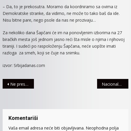
– Da, to je prekosutra. Moramo da koordniramo sa ovima iz
Demokratske stranke, da vidimo, ne može to tako baš da ide.
Nisu bitne pare, nego psole da nas ne prozivaju…
Za nekoliko dana Šapčani će im na ponovljenim izborima na 27
biračkih mesta još jednom jasno reći šta misle o njima i njihovoj
tiraniji. I sudeći po raspoloženju Šapčana, neće uopšte imati
razloga za smeh, koji se čuje na snimku.
izvor: Srbijadanas.com
Navigacija
Ne prestaju ucene bivšeg gradonačelnika Nebojše Zelenovića
Nacionalni savet CNM: Napad Đukanovića na predsednika Srbije Aleksandra Vučića brutalan, neutemeljen i agresivan
članaka
Komentariši
Vaša email adresa neće biti objavljivana.
Neophodna polja