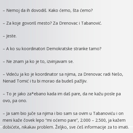
Ostan
– Nemoj da ih dovodiš. Kako ćemo, šta ćemo?
Na
Vlasti
– Za koje govoriš mesto? Za Drenovac i Tabanović.
– Jeste.
– A ko su koordinatori Demokratske stranke tamo?
– Ne znam ja ko je to, izvinjavam se.
– Videću ja ko je koordinator sa njima, za Drenovac radi Nešo,
Nenad Tomić i tu bi morao da budeš pažljiv.
– To je jako za*ebano kada im daš pare, da ne kažu posle pa
ovo, pa ono.
– Ja sam bio juče sa njima i bio sam sa ovim u Tabanoviću i on
meni kaže čovek lepo “mi oćemo pare”, 2.000 – 2.500, ja kažem
dobićete, nikakav problem. Željko, sve ćeš informacije za to imati.