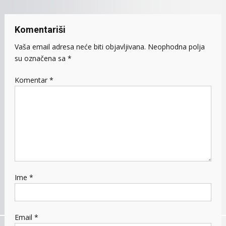
Komentariši
Vaša email adresa neće biti objavljivana.
Neophodna polja
su označena sa
*
Komentar
*
Ime
*
Email
*