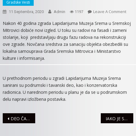
Gradske Vesti
On
Leave A Comment
11 Septembra, 2020
Admin
1197
RADO
Nakon 40 godina zgrada Lapidarijuma Muzeja Srema u Sremskoj
NA
Mitrovici dobiće novi izgled. U toku su radovi na fasadi i zameni
LAPI
stolarije, koji predstavljaju drugu fazu radova na rekonstrukciji
MUZE
ove zgrade. Novčana sredstva za sanaciju objekta obezbedili su
SRE
lokalna samouprava Grada Sremska Mitrovica i Ministarstvo
kulture i informisanja.
U prethodnom periodu u zgradi Lapidarijuma Muzeja Srema
sanirani su podrumski i tavanski deo, kao i konzervatorska
radionica. U narednom periodu u planu je da se u podrumskom
delu napravi izložbena postavka.
Navigacija
DEO ČALME I LAĆARKA 14. SEPTEMBRA BEZ STRUJE
IAKO JE SEZONA ZVANIČNO ZAVRŠENA, SAVSKA VODA I DALJE BEZBEDNA ZA KUPANJE
članaka