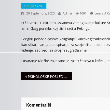
Gradske Vesti
Leave A 
29 Septembra, 2020
Admin
1091
U četvrtak, 1. oktobra Ustanova za negovanje kulture S
američkog porekla, koji živi i radi u Pekingu.
Gregori pohađa časove kaligrafije i kineskog tradiciona
kao slikar – amater, inspiraciju za svoje slike, dobio b
viđenje, sad već i sa svojim sugrađanima.
Otvaranje izložbe zakazano je za 19 časova u kafiću Pa
Navigacija
PSIHOLOŠKE POSLEDICE PANDEMIJE VIRUSA KORONA: Savršena oluja za anksioznost, izolaciju i depresiju
članaka
Komentariši