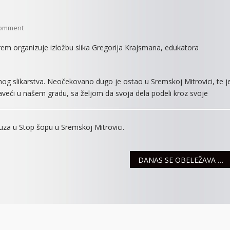
On
Comment
IZLOŽBA
rem organizuje izložbu slika Gregorija Krajsmana, edukatora
SLIKA
lnog slikarstva. Neočekovano dugo je ostao u Sremskoj Mitrovici, te j
oraveći u našem gradu, sa željom da svoja dela podeli kroz svoje
uza u Stop šopu u Sremskoj Mitrovici.
DANAS SE OBELEŽAVA SVETSKI DAN SRCA