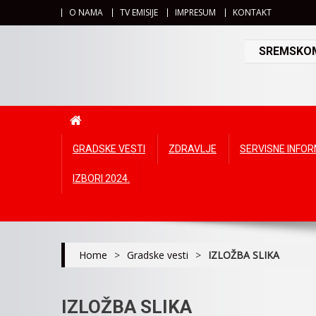
O NAMA
TV EMISIJE
IMPRESUM
KONTAKT
SREMSKOMI
GRADSKE VESTI
ZDRAVLJE
SERVISNE INFO
IZBORI 2024.
Home
>
Gradske vesti
>
IZLOŽBA SLIKA
IZLOŽBA SLIKA