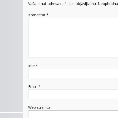
Vaša email adresa neće biti objavljivana.
Neophodna 
Komentar
*
Ime
*
Email
*
Web stranica