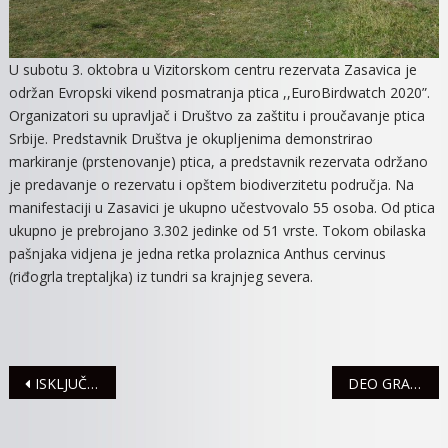
U subotu 3. oktobra u Vizitorskom centru rezervata Zasavica je
održan Evropski vikend posmatranja ptica ,,EuroBirdwatch 2020”.
Organizatori su upravljač i Društvo za zaštitu i proučavanje ptica
Srbije. Predstavnik Društva je okupljenima demonstrirao
markiranje (prstenovanje) ptica, a predstavnik rezervata održano
je predavanje o rezervatu i opštem biodiverzitetu područja. Na
manifestaciji u Zasavici je ukupno učestvovalo 55 osoba. Od ptica
ukupno je prebrojano 3.302 jedinke od 51 vrste. Tokom obilaska
pašnjaka vidjena je jedna retka prolaznica Anthus cervinus
(riđogrla treptaljka) iz tundri sa krajnjeg severa.
Navigacija
ISKLJUČENJA STRUJE ZA PETAK, 9.OKTOBAR
DEO GRADA I LAĆARKA 12. OKTOBRA BEZ STRUJE
članaka