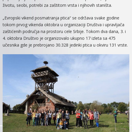
životu, seobi, potrebi za zaštitom vrsta i njihovih staništa.
„Evropski vikend posmatranja ptica“ se održava svake godine
tokom prvog vikenda oktobra u organizaciji Društva i upravljača
zaštićenih područja na prostoru cele Srbije. Tokom dva dana, 3. i
4. oktobra Društvo je organizovalo ukupno 17 izleta sa 475
učesnika gde je prebrojano 30.328 jedinki ptica u okviru 131 vrste.