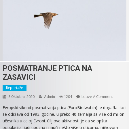
POSMATRANJE PTICA NA
ZASAVICI
Reportaže
On
Leave A Comment
8 Oktobra, 2020
Admin
1204
POSMATR
Evropski vikend posmatranja ptica (EuroBirdwatch) je događaj koji
PTICA
se održava od 1993. godine, u preko 40 zemalja sa više od milion
NA
učesnika u celoj Evropi. Cilj ove aktivnosti je da se opšta
ZASAVICI
populacija ljudi upozna i nauči nešto više o pticama, njihovom