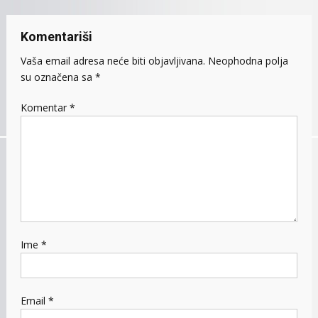
Komentariši
Vaša email adresa neće biti objavljivana.
Neophodna polja
su označena sa
*
Komentar
*
Ime
*
Email
*