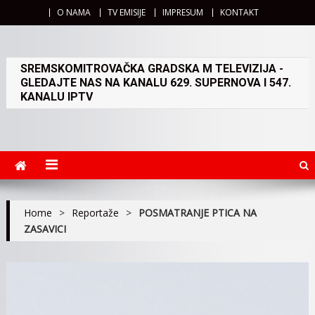
O NAMA
TV EMISIJE
IMPRESUM
KONTAKT
SREMSKOMITROVAČKA GRADSKA M TELEVIZIJA -
GLEDAJTE NAS NA KANALU 629. SUPERNOVA I 547.
KANALU IPTV
Home
>
Reportaže
>
POSMATRANJE PTICA NA
ZASAVICI