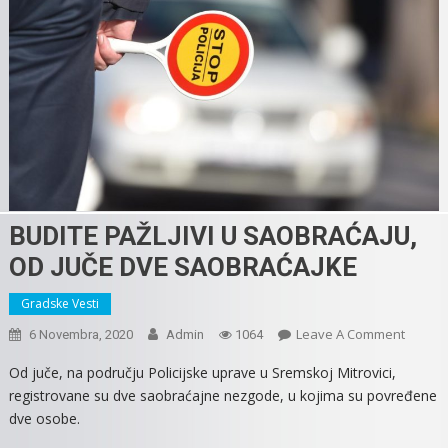
BUDITE PAŽLJIVI U SAOBRAĆAJU,
OD JUČE DVE SAOBRAĆAJKE
Gradske Vesti
On
Leave A Comment
6 Novembra, 2020
Admin
1064
BUDITE
Od juče, na području Policijske uprave u Sremskoj Mitrovici,
PAŽLJIV
registrovane su dve saobraćajne nezgode, u kojima su povređene
U
dve osobe.
SAOBR
OD