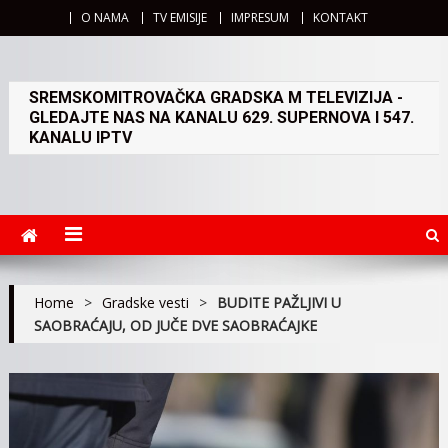
O NAMA
TV EMISIJE
IMPRESUM
KONTAKT
SREMSKOMITROVAČKA GRADSKA M TELEVIZIJA -
GLEDAJTE NAS NA KANALU 629. SUPERNOVA I 547.
KANALU IPTV
Home
>
Gradske vesti
>
BUDITE PAŽLJIVI U
SAOBRAĆAJU, OD JUČE DVE SAOBRAĆAJKE